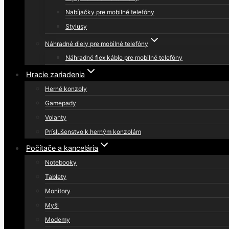
Nabíjačky pre mobilné telefóny
Stylusy
Náhradné diely pre mobilné telefóny
Náhradné flex káble pre mobilné telefóny
Hracie zariadenia
Herné konzoly
Gamepady
Volanty
Príslušenstvo k herným konzolám
Počítače a kancelária
Notebooky
Tablety
Monitory
Myši
Modemy