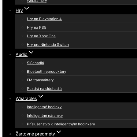
Webkamery
Hry
Hry na Playstation 4
Hry na PS5
Hry na Xbox One
Hry pre Nintendo Switch
Audio
Slúchadlá
Bluetooth reproduktory
FM transmittery
Puzdrá na slúchadlá
Wearables
Inteligentné hodinky
Inteligentné náramky
Príslušenstvo k inteligentným hodinkám
Žartovné predmety