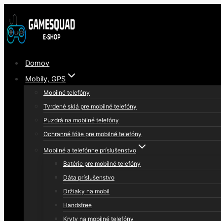
Skip
to
content
Domov
Mobily, GPS
Mobilné telefóny
Tvrdené sklá pre mobilné telefóny
Puzdrá na mobilné telefóny
Ochranné fólie pre mobilné telefóny
Mobilné a telefónne príslušenstvo
Batérie pre mobilné telefóny
Dáta príslušenstvo
Držiaky na mobil
Handsfree
Kryty na mobilné telefóny