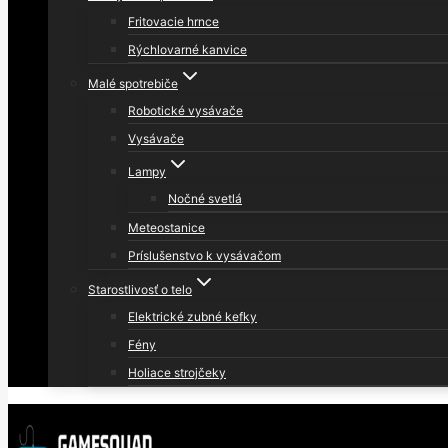
Fritovacie hrnce
Rýchlovarné kanvice
Malé spotrebiče
Robotické vysávače
Vysávače
Lampy
Nočné svetlá
Meteostanice
Príslušenstvo k vysávačom
Starostlivosť o telo
Elektrické zubné kefky
Fény
Holiace strojčeky