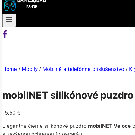
Home
/
Mobily
/
Mobilné a telefónne príslušenstvo
/
Kr
mobilNET silikónové puzdro 
15,50
€
Elegantné čierne silikónové puzdro
mobilNET Veloce
p
a zvýšenou ochranou fotoaparátu.