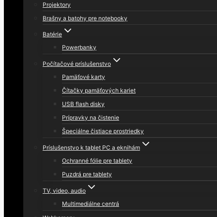
Projektory
Brašny a batohy pre notebooky
Batérie
Powerbanky
Počítačové príslušenstvo
Pamäťové karty
Čítačky pamäťových kariet
USB flash disky
Prípravky na čistenie
Špeciálne čistiace prostriedky
Príslušenstvo k tablet PC a eknihám
Ochranné fólie pre tablety
Puzdrá pre tablety
TV, video, audio
Multimediálne centrá