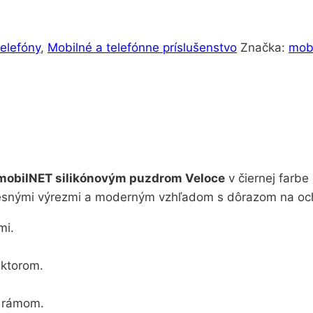
telefóny
,
Mobilné a telefónne príslušenstvo
Značka:
mob
mobilNET silikónovým puzdrom Veloce
v čiernej farbe 
resnými výrezmi a moderným vzhľadom s dôrazom na och
mi.
.
ektorom.
m rámom.