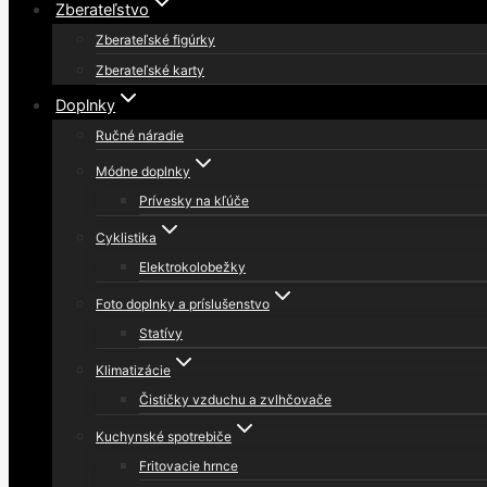
Zberateľstvo
Zberateľské figúrky
Zberateľské karty
Doplnky
Ručné náradie
Módne doplnky
Prívesky na kľúče
Cyklistika
Elektrokolobežky
Foto doplnky a príslušenstvo
Statívy
Klimatizácie
Čističky vzduchu a zvlhčovače
Kuchynské spotrebiče
Fritovacie hrnce