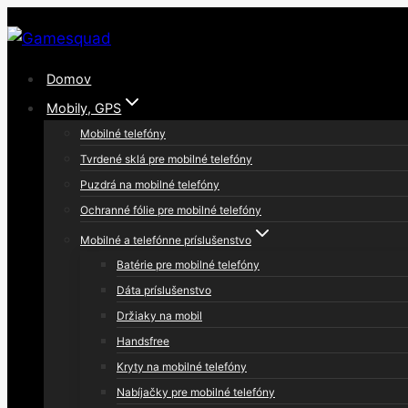
Skip
to
content
Domov
Mobily, GPS
Mobilné telefóny
Tvrdené sklá pre mobilné telefóny
Puzdrá na mobilné telefóny
Ochranné fólie pre mobilné telefóny
Mobilné a telefónne príslušenstvo
Batérie pre mobilné telefóny
Dáta príslušenstvo
Držiaky na mobil
Handsfree
Kryty na mobilné telefóny
Nabíjačky pre mobilné telefóny