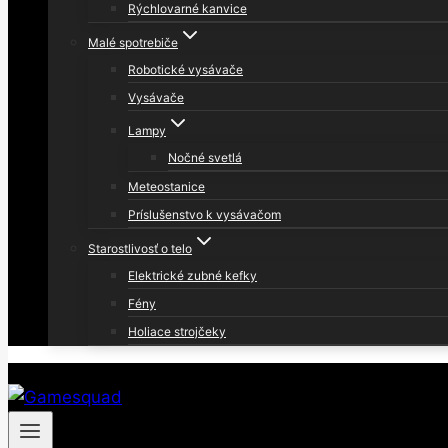
Rýchlovarné kanvice
Malé spotrebiče
Robotické vysávače
Vysávače
Lampy
Nočné svetlá
Meteostanice
Príslušenstvo k vysávačom
Starostlivosť o telo
Elektrické zubné kefky
Fény
Holiace strojčeky