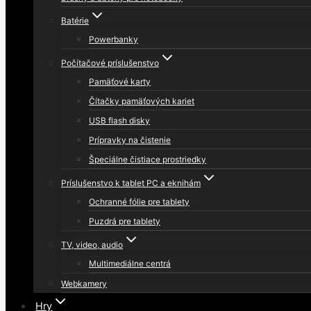
Batérie
Powerbanky
Počítačové príslušenstvo
Pamäťové karty
Čítačky pamäťových kariet
USB flash disky
Prípravky na čistenie
Špeciálne čistiace prostriedky
Príslušenstvo k tablet PC a eknihám
Ochranné fólie pre tablety
Puzdrá pre tablety
TV, video, audio
Multimediálne centrá
Webkamery
Hry