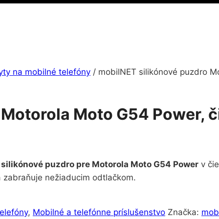
yty na mobilné telefóny
/
mobilNET silikónové puzdro Mo
 Motorola Moto G54 Power, č
silikónové puzdro pre Motorola Moto G54 Power
v čie
 a zabraňuje nežiaducim odtlačkom.
elefóny
,
Mobilné a telefónne príslušenstvo
Značka:
mob