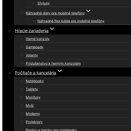
Stylusy
Náhradné diely pre mobilné telefóny
Náhradné flex káble pre mobilné telefóny
Hracie zariadenia
Herné konzoly
Gamepady
Volanty
Príslušenstvo k herným konzolám
Počítače a kancelária
Notebooky
Tablety
Monitory
Myši
Modemy
Projektory
Brašny a batohy pre notebooky