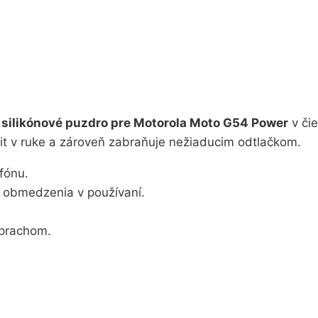
silikónové puzdro pre Motorola Moto G54 Power
v čie
cit v ruke a zároveň zabraňuje nežiaducim odtlačkom.
efónu.
e obmedzenia v používaní.
 prachom.