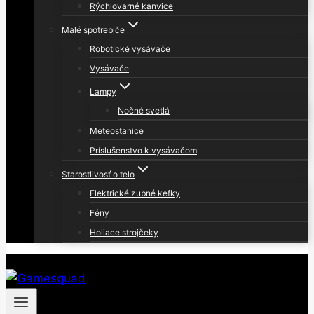
Rýchlovarné kanvice
Malé spotrebiče
Robotické vysávače
Vysávače
Lampy
Nočné svetlá
Meteostanice
Príslušenstvo k vysávačom
Starostlivosť o telo
Elektrické zubné kefky
Fény
Holiace strojčeky