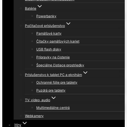
Batérie
Powerbanky
Počítačové príslušenstvo
Pamäťové karty
Čítačky pamäťových kariet
USB flash disky
Prípravky na čistenie
Špeciálne čistiace prostriedky
Príslušenstvo k tablet PC a eknihám
Ochranné fólie pre tablety
Puzdrá pre tablety
TV, video, audio
Multimediálne centrá
Webkamery
Hry