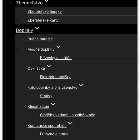
Zberateľstvo
Zberateľské figúrky
Zberateľské karty
Doplnky
Ručné náradie
Módne doplnky
Prívesky na kľúče
Cyklistika
Elektrokolobežky
Foto doplnky a príslušenstvo
Statívy
Klimatizácie
Čističky vzduchu a zvlhčovače
Kuchynské spotrebiče
Fritovacie hrnce