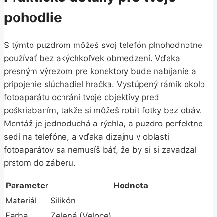
pohodlie
S týmto puzdrom môžeš svoj telefón plnohodnotne
používať bez akýchkoľvek obmedzení. Vďaka
presným výrezom pre konektory bude nabíjanie a
pripojenie slúchadiel hračka. Vystúpený rámik okolo
fotoaparátu ochráni tvoje objektívy pred
poškriabaním, takže si môžeš robiť fotky bez obáv.
Montáž je jednoduchá a rýchla, a puzdro perfektne
sedí na telefóne, a vďaka dizajnu v oblasti
fotoaparátov sa nemusíš báť, že by si si zavadzal
prstom do záberu.
Parameter
Hodnota
Materiál
Silikón
Farba
Zelená (Veloce)