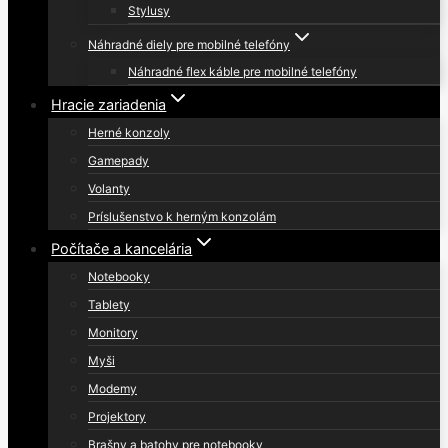
Stylusy
Náhradné diely pre mobilné telefóny
Náhradné flex káble pre mobilné telefóny
Hracie zariadenia
Herné konzoly
Gamepady
Volanty
Príslušenstvo k herným konzolám
Počítače a kancelária
Notebooky
Tablety
Monitory
Myši
Modemy
Projektory
Brašny a batohy pre notebooky