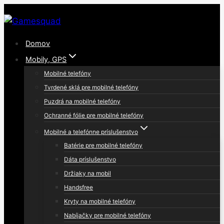
Skip
to
content
Domov
Mobily, GPS
Mobilné telefóny
Tvrdené sklá pre mobilné telefóny
Puzdrá na mobilné telefóny
Ochranné fólie pre mobilné telefóny
Mobilné a telefónne príslušenstvo
Batérie pre mobilné telefóny
Dáta príslušenstvo
Držiaky na mobil
Handsfree
Kryty na mobilné telefóny
Nabíjačky pre mobilné telefóny