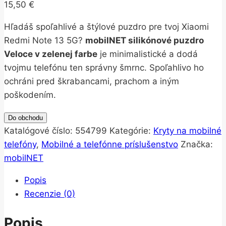
15,50
€
Hľadáš spoľahlivé a štýlové puzdro pre tvoj Xiaomi
Redmi Note 13 5G?
mobilNET silikónové puzdro
Veloce v zelenej farbe
je minimalistické a dodá
tvojmu telefónu ten správny šmrnc. Spoľahlivo ho
ochráni pred škrabancami, prachom a iným
poškodením.
Do obchodu
Katalógové číslo:
554799
Kategórie:
Kryty na mobilné
telefóny
,
Mobilné a telefónne príslušenstvo
Značka:
mobilNET
Popis
Recenzie (0)
Popis