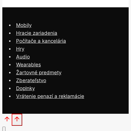
Mobily
Hracie zariadenia
Počítače a kancelária
Hry
Audio
Wearables
Žartovné predmety
Zberateľstvo
Doplnky
Vrátenie penazí a reklamácie