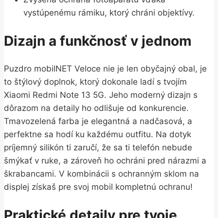
vystúpenému rámiku, ktorý chráni objektívy.
Dizajn a funkčnosť v jednom
Puzdro mobilNET Veloce nie je len obyčajný obal, je
to štýlový doplnok, ktorý dokonale ladí s tvojím
Xiaomi Redmi Note 13 5G. Jeho moderný dizajn s
dôrazom na detaily ho odlišuje od konkurencie.
Tmavozelená farba je elegantná a nadčasová, a
perfektne sa hodí ku každému outfitu. Na dotyk
príjemný silikón ti zaručí, že sa ti telefón nebude
šmýkať v ruke, a zároveň ho ochráni pred nárazmi a
škrabancami. V kombinácii s ochranným sklom na
displej získaš pre svoj mobil kompletnú ochranu!
Praktické detaily pre tvoje