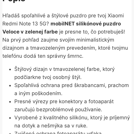
Hľadáš spoľahlivé a štýlové puzdro pre tvoj Xiaomi
Redmi Note 13 5G?
mobilNET silikónové puzdro
Veloce v zelenej farbe
je presne to, čo potrebuješ!
Na prvý pohľad zaujme svojím minimalistickým
dizajnom a tmavozeleným prevedením, ktoré tvojmu
telefónu dodá ten správny šmrnc.
Štýlový dizajn v tmavozelenej farbe, ktorý
podčiarkne tvoj osobný štýl.
Spoľahlivá ochrana pred škrabancami, prachom
a iným poškodením.
Presné výrezy pre konektory a fotoaparát
zaručujú bezproblémové používanie.
Vyrobené z kvalitného silikónu, ktorý je príjemný
na dotyk a nešmýka sa v ruke.
Zvýšená ochrana fotoaparátu vďaka