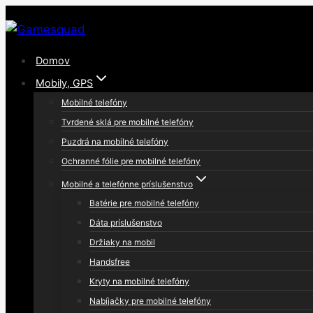
Skip
to
content
Domov
Mobily, GPS
Mobilné telefóny
Tvrdené sklá pre mobilné telefóny
Puzdrá na mobilné telefóny
Ochranné fólie pre mobilné telefóny
Mobilné a telefónne príslušenstvo
Batérie pre mobilné telefóny
Dáta príslušenstvo
Držiaky na mobil
Handsfree
Kryty na mobilné telefóny
Nabíjačky pre mobilné telefóny