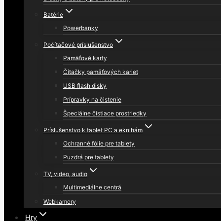
Batérie
Powerbanky
Počítačové príslušenstvo
Pamäťové karty
Čítačky pamäťových kariet
USB flash disky
Prípravky na čistenie
Špeciálne čistiace prostriedky
Príslušenstvo k tablet PC a eknihám
Ochranné fólie pre tablety
Puzdrá pre tablety
TV, video, audio
Multimediálne centrá
Webkamery
Hry