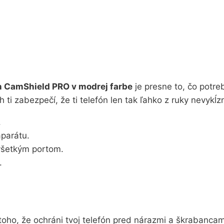
in CamShield PRO v modrej farbe
je presne to, čo potre
ti zabezpečí, že ti telefón len tak ľahko z ruky nevykĺz
.
aparátu.
 všetkým portom.
.
 toho, že ochráni tvoj telefón pred nárazmi a škrabanca