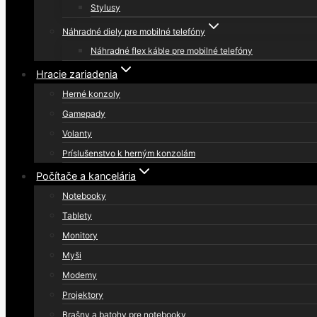
Stylusy
Náhradné diely pre mobilné telefóny
Náhradné flex káble pre mobilné telefóny
Hracie zariadenia
Herné konzoly
Gamepady
Volanty
Príslušenstvo k herným konzolám
Počítače a kancelária
Notebooky
Tablety
Monitory
Myši
Modemy
Projektory
Brašny a batohy pre notebooky