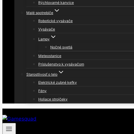
Rýchlovarné kanvice
Malé spotrebiče
Robotické vysávače
Vysávače
Lampy
Nočné svetlá
Meteostanice
Príslušenstvo k vysávačom
Starostlivosť o telo
Elektrické zubné kefky
Fény
Holiace strojčeky