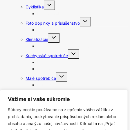
Toggle
Cyklistika
child
menu
Elektrokolobežky
Toggle
Foto doplnky a príslušenstvo
child
menu
Statívy
Toggle
Klimatizácie
child
menu
Čističky vzduchu a zvlhčovače
Toggle
Kuchynské spotrebiče
child
menu
Fritovacie hrnce
Rýchlovarné kanvice
Toggle
Malé spotrebiče
child
menu
Robotické vysávače
Vysávače
Toggle
Vážime si vaše súkromie
Lampy
child
menu
Nočné svetlá
Súbory cookie používame na zlepšenie vášho zážitku z
Meteostanice
prehliadania, poskytovanie prispôsobených reklám alebo
Príslušenstvo k vysávačom
obsahu a analýzu našej návštevnosti. Kliknutím na „Prijať
Toggle
Starostlivosť o telo