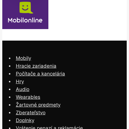
Mobily
Hracie zariadenia
Počítače a kancelária
Hry
Audio
Wearables
Žartovné predmety
Zberateľstvo
Doplnky
Vrátenie penazí a reklamácie