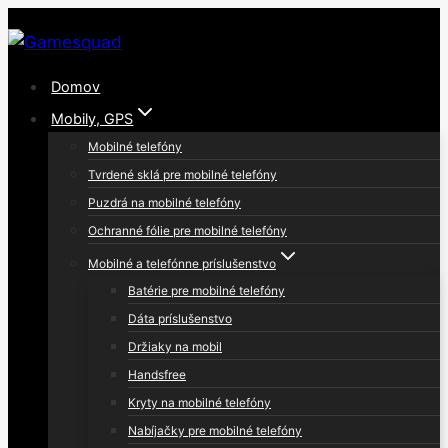
Skip
to
content
Domov
Mobily, GPS
Mobilné telefóny
Tvrdené sklá pre mobilné telefóny
Puzdrá na mobilné telefóny
Ochranné fólie pre mobilné telefóny
Mobilné a telefónne príslušenstvo
Batérie pre mobilné telefóny
Dáta príslušenstvo
Držiaky na mobil
Handsfree
Kryty na mobilné telefóny
Nabíjačky pre mobilné telefóny