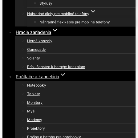
Stylusy
Náhradné diely pre mobilné telefóny
Náhradné flex káble pre mobilné telefóny
Hracie zariadenia
Herné konzoly
Gamepady
Volanty
Príslušenstvo k herným konzolám
Počítače a kancelária
Notebooky
Tablety
Monitory
Myši
Modemy
Projektory
Brašny a batohy pre notebooky