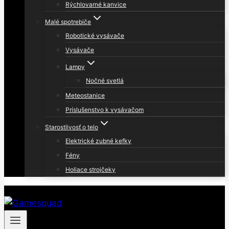
Rýchlovarné kanvice
Malé spotrebiče
Robotické vysávače
Vysávače
Lampy
Nočné svetlá
Meteostanice
Príslušenstvo k vysávačom
Starostlivosť o telo
Elektrické zubné kefky
Fény
Holiace strojčeky