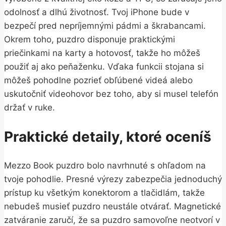
odolnosť a dlhú životnosť. Tvoj iPhone bude v
bezpečí pred nepríjemnými pádmi a škrabancami.
Okrem toho, puzdro disponuje praktickými
priečinkami na karty a hotovosť, takže ho môžeš
použiť aj ako peňaženku. Vďaka funkcii stojana si
môžeš pohodlne pozrieť obľúbené videá alebo
uskutočniť videohovor bez toho, aby si musel telefón
držať v ruke.
Praktické detaily, ktoré oceníš
Mezzo Book puzdro bolo navrhnuté s ohľadom na
tvoje pohodlie. Presné výrezy zabezpečia jednoduchý
prístup ku všetkým konektorom a tlačidlám, takže
nebudeš musieť puzdro neustále otvárať. Magnetické
zatváranie zaručí, že sa puzdro samovoľne neotvorí v