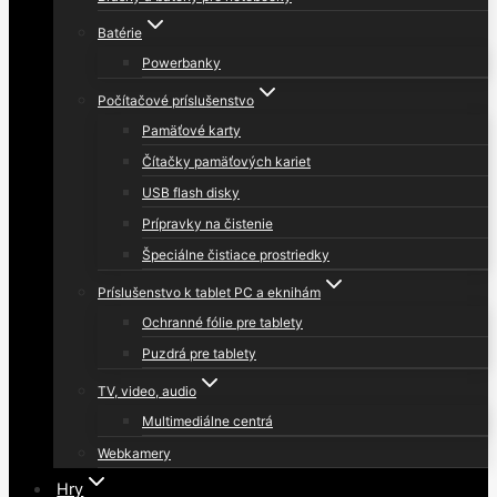
Batérie
Powerbanky
Počítačové príslušenstvo
Pamäťové karty
Čítačky pamäťových kariet
USB flash disky
Prípravky na čistenie
Špeciálne čistiace prostriedky
Príslušenstvo k tablet PC a eknihám
Ochranné fólie pre tablety
Puzdrá pre tablety
TV, video, audio
Multimediálne centrá
Webkamery
Hry