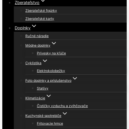
Zberateľstvo
Zberateľské figúrky
Zberateľské karty
Doplnky
Ručné náradie
Módne doplnky
Prívesky na kľúče
Cyklistika
Elektrokolobežky
Foto doplnky a príslušenstvo
Statívy
Klimatizácie
Čističky vzduchu a zvlhčovače
Kuchynské spotrebiče
Fritovacie hrnce