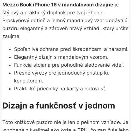
Mezzo Book iPhone 16 v mandalovom dizajne
je
štýlový a praktický doplnok pre tvoj iPhone.
Broskyňový odtieň a jemný mandalový vzor dodávajú
puzdru elegantný a zároveň hravý vzhľad, ktorý určite
zaujme.
Spoľahlivá ochrana pred škrabancami a nárazmi.
Elegantný dizajn s mandalovým vzorom.
Funkcia stojana pre pohodlné sledovanie videí.
Presné výrezy pre jednoduchý prístup ku
konektorom.
Praktické priečinky na karty a hotovosť.
Dizajn a funkčnosť v jednom
Toto knižkové puzdro nie je len o peknom vzhľade. Je
vyrobené z kvalitnej eko kože a TPU, čo zaručuje jeho