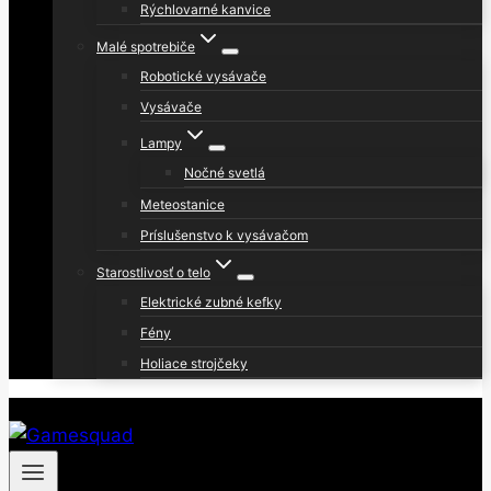
Rýchlovarné kanvice
Malé spotrebiče
Robotické vysávače
Vysávače
Lampy
Nočné svetlá
Meteostanice
Príslušenstvo k vysávačom
Starostlivosť o telo
Elektrické zubné kefky
Fény
Holiace strojčeky