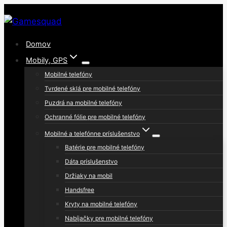
Skip
to
content
Domov
Mobily, GPS
Mobilné telefóny
Tvrdené sklá pre mobilné telefóny
Puzdrá na mobilné telefóny
Ochranné fólie pre mobilné telefóny
Mobilné a telefónne príslušenstvo
Batérie pre mobilné telefóny
Dáta príslušenstvo
Držiaky na mobil
Handsfree
Kryty na mobilné telefóny
Nabíjačky pre mobilné telefóny