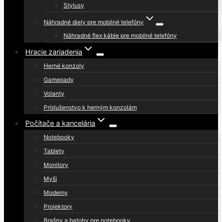
Stylusy
Náhradné diely pre mobilné telefóny
Náhradné flex káble pre mobilné telefóny
Hracie zariadenia
Herné konzoly
Gamepady
Volanty
Príslušenstvo k herným konzolám
Počítače a kancelária
Notebooky
Tablety
Monitory
Myši
Modemy
Projektory
Brašny a batohy pre notebooky