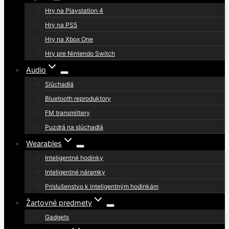
Hry na Playstation 4
Hry na PS5
Hry na Xbox One
Hry pre Nintendo Switch
Audio
Slúchadlá
Bluetooth reproduktory
FM transmittery
Puzdrá na slúchadlá
Wearables
Inteligentné hodinky
Inteligentné náramky
Príslušenstvo k inteligentným hodinkám
Žartovné predmety
Gadgets