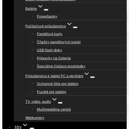
Batérie
Powerbanky
Počítačové príslušenstvo
Pamäťové karty
Čítačky pamäťových kariet
USB flash disky
Prípravky na čistenie
Špeciálne čistiace prostriedky
Príslušenstvo k tablet PC a eknihám
Ochranné fólie pre tablety
Puzdrá pre tablety
TV, video, audio
Multimediálne centrá
Webkamery
Hry