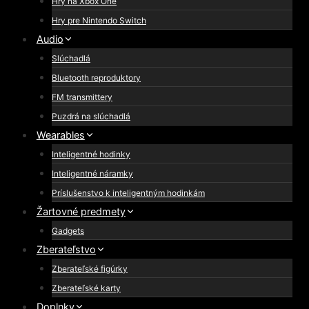
Hry na Xbox One
Hry pre Nintendo Switch
Audio
Slúchadlá
Bluetooth reproduktory
FM transmittery
Puzdrá na slúchadlá
Wearables
Inteligentné hodinky
Inteligentné náramky
Príslušenstvo k inteligentným hodinkám
Žartovné predmety
Gadgets
Zberateľstvo
Zberateľské figúrky
Zberateľské karty
Doplnky