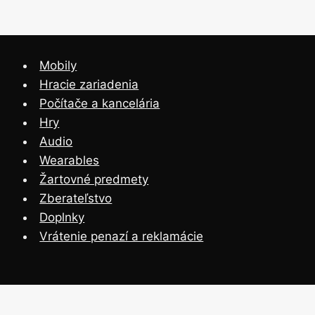
Mobily
Hracie zariadenia
Počítače a kancelária
Hry
Audio
Wearables
Žartovné predmety
Zberateľstvo
Doplnky
Vrátenie penazí a reklamácie