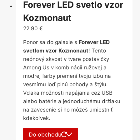
Forever LED svetlo vzor
Kozmonaut
22,90
€
Ponor sa do galaxie s
Forever LED
svetlom vzor Kozmonaut
! Tento
neónový skvost v tvare postavičky
Among Us v kombinácii ružovej a
modrej farby premení tvoju izbu na
vesmírnu loď plnú pohody a štýlu.
Vďaka možnosti napájania cez USB
alebo batérie a jednoduchému držiaku
na zavesenie si ho môžeš umiestniť
kdekoľvek.
Do obchodu