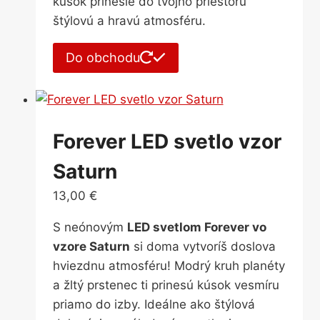
kúsok prinesie do tvojho priestoru
štýlovú a hravú atmosféru.
Do obchodu
Forever LED svetlo vzor
Saturn
13,00
€
S neónovým
LED svetlom Forever vo
vzore Saturn
si doma vytvoríš doslova
hviezdnu atmosféru! Modrý kruh planéty
a žltý prstenec ti prinesú kúsok vesmíru
priamo do izby. Ideálne ako štýlová