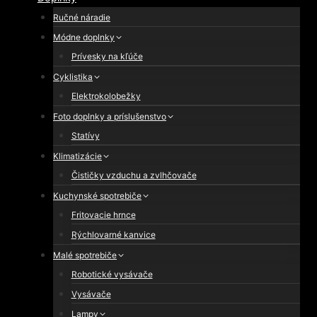
Ručné náradie
Módne doplnky
Prívesky na kľúče
Cyklistika
Elektrokolobežky
Foto doplnky a príslušenstvo
Statívy
Klimatizácie
Čističky vzduchu a zvlhčovače
Kuchynské spotrebiče
Fritovacie hrnce
Rýchlovarné kanvice
Malé spotrebiče
Robotické vysávače
Vysávače
Lampy