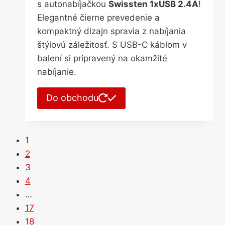
s autonabíjačkou
Swissten 1xUSB 2.4A
!
Elegantné čierne prevedenie a
kompaktný dizajn spravia z nabíjania
štýlovú záležitosť. S USB-C káblom v
balení si pripravený na okamžité
nabíjanie.
Do obchodu
1
2
3
4
…
17
18