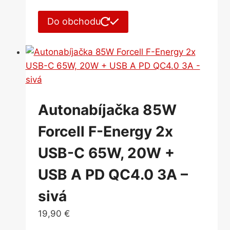
Do obchodu
Autonabíjačka 85W
Forcell F-Energy 2x
USB-C 65W, 20W +
USB A PD QC4.0 3A –
sivá
19,90
€