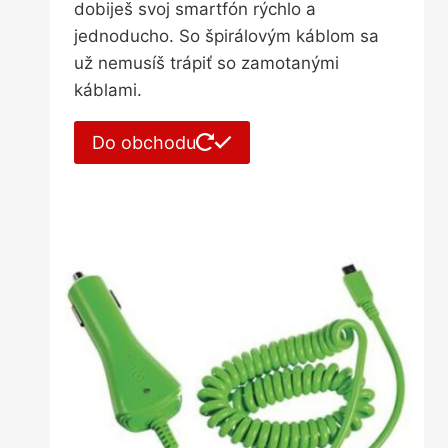
dobiješ svoj smartfón rýchlo a
jednoducho. So špirálovým káblom sa
už nemusíš trápiť so zamotanými
káblami.
Do obchodu