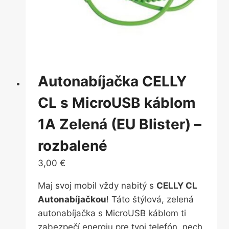
Autonabíjačka CELLY
CL s MicroUSB káblom
1A Zelená (EU Blister) –
rozbalené
3,00
€
Maj svoj mobil vždy nabitý s
CELLY CL
Autonabíjačkou
! Táto štýlová, zelená
autonabíjačka s MicroUSB káblom ti
zabezpečí energiu pre tvoj telefón, nech