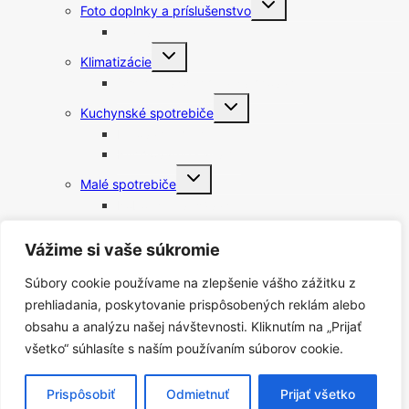
Foto doplnky a príslušenstvo
child
menu
Statívy
Toggle
Klimatizácie
child
menu
Čističky vzduchu a zvlhčovače
Toggle
Kuchynské spotrebiče
child
menu
Fritovacie hrnce
Rýchlovarné kanvice
Toggle
Malé spotrebiče
child
menu
Robotické vysávače
Vysávače
Toggle
Vážime si vaše súkromie
Lampy
child
menu
Nočné svetlá
Súbory cookie používame na zlepšenie vášho zážitku z
Meteostanice
prehliadania, poskytovanie prispôsobených reklám alebo
Príslušenstvo k vysávačom
obsahu a analýzu našej návštevnosti. Kliknutím na „Prijať
Toggle
Starostlivosť o telo
všetko“ súhlasíte s naším používaním súborov cookie.
child
menu
Elektrické zubné kefky
Fény
Prispôsobiť
Odmietnuť
Prijať všetko
Holiace strojčeky