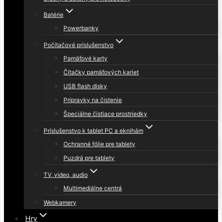
Batérie
Powerbanky
Počítačové príslušenstvo
Pamäťové karty
Čítačky pamäťových kariet
USB flash disky
Prípravky na čistenie
Špeciálne čistiace prostriedky
Príslušenstvo k tablet PC a eknihám
Ochranné fólie pre tablety
Puzdrá pre tablety
TV, video, audio
Multimediálne centrá
Webkamery
Hry