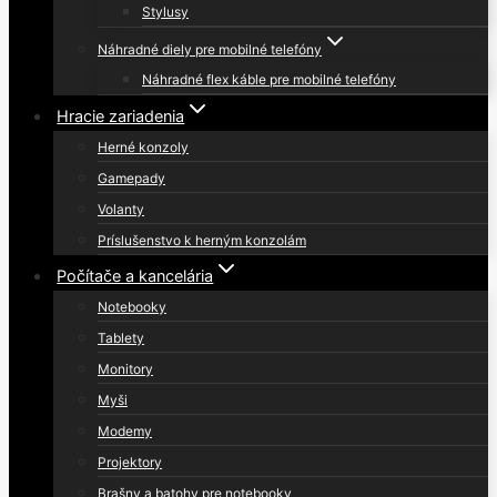
Stylusy
Náhradné diely pre mobilné telefóny
Náhradné flex káble pre mobilné telefóny
Hracie zariadenia
Herné konzoly
Gamepady
Volanty
Príslušenstvo k herným konzolám
Počítače a kancelária
Notebooky
Tablety
Monitory
Myši
Modemy
Projektory
Brašny a batohy pre notebooky