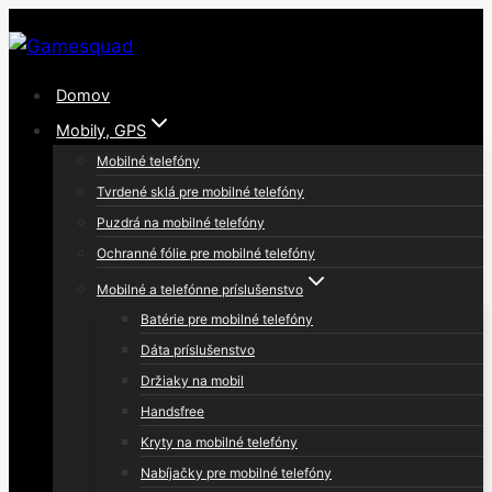
Skip
to
content
Domov
Mobily, GPS
Mobilné telefóny
Tvrdené sklá pre mobilné telefóny
Puzdrá na mobilné telefóny
Ochranné fólie pre mobilné telefóny
Mobilné a telefónne príslušenstvo
Batérie pre mobilné telefóny
Dáta príslušenstvo
Držiaky na mobil
Handsfree
Kryty na mobilné telefóny
Nabíjačky pre mobilné telefóny