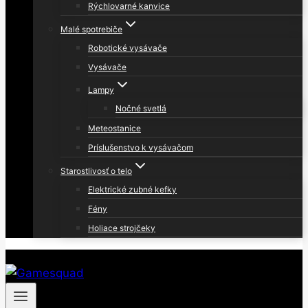
Rýchlovarné kanvice
Malé spotrebiče
Robotické vysávače
Vysávače
Lampy
Nočné svetlá
Meteostanice
Príslušenstvo k vysávačom
Starostlivosť o telo
Elektrické zubné kefky
Fény
Holiace strojčeky