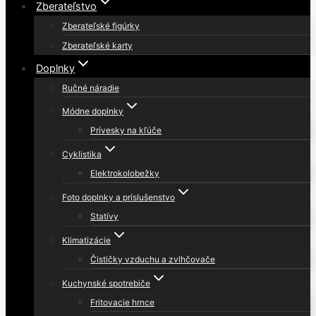
Zberateľstvo
Zberateľské figúrky
Zberateľské karty
Doplnky
Ručné náradie
Módne doplnky
Prívesky na kľúče
Cyklistika
Elektrokolobežky
Foto doplnky a príslušenstvo
Statívy
Klimatizácie
Čističky vzduchu a zvlhčovače
Kuchynské spotrebiče
Fritovacie hrnce