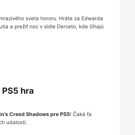
mrazivého sveta hororu. Hráte za Edwarda
tia a prežiť noc v sídle Derceto, kde číhajú
 PS5 hra
n’s Creed Shadows pre PS5
! Čaká ťa
ch udalostí.