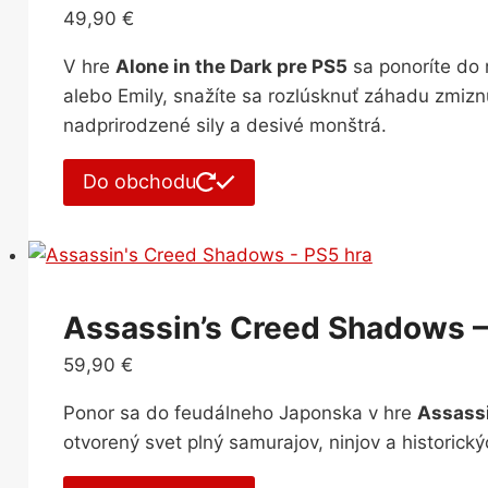
49,90
€
V hre
Alone in the Dark pre PS5
sa ponoríte do 
alebo Emily, snažíte sa rozlúsknuť záhadu zmiznu
nadprirodzené sily a desivé monštrá.
Do obchodu
Assassin’s Creed Shadows –
59,90
€
Ponor sa do feudálneho Japonska v hre
Assassi
otvorený svet plný samurajov, ninjov a historický