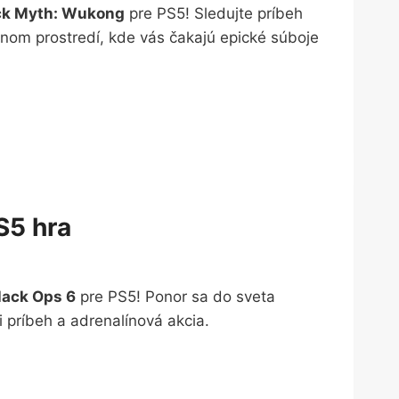
ck Myth: Wukong
pre PS5! Sledujte príbeh
nom prostredí, kde vás čakajú epické súboje
S5 hra
Black Ops 6
pre PS5! Ponor sa do sveta
i príbeh a adrenalínová akcia.