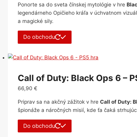
Ponorte sa do sveta čínskej mytológie v hre
Bla
legendárneho Opičieho kráľa v úchvatnom vizuál
a magické sily.
Do obchodu
Call of Duty: Black Ops 6 – P
66,90
€
Priprav sa na akčný zážitok v hre
Call of Duty: 
špionáže a náročných misií, kde ťa čaká strhujúc
Do obchodu