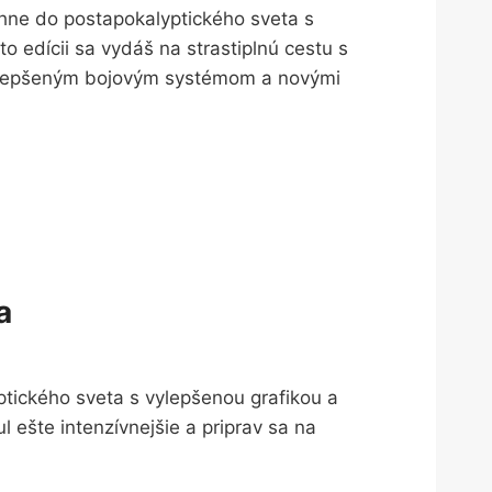
ahne do postapokalyptického sveta s
 edícii sa vydáš na strastiplnú cestu s
ylepšeným bojovým systémom a novými
a
tického sveta s vylepšenou grafikou a
l ešte intenzívnejšie a priprav sa na