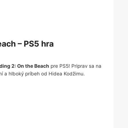
each – PS5 hra
ding 2: On the Beach
pre PS5! Priprav sa na
í a hlboký príbeh od Hidea Kodžimu.