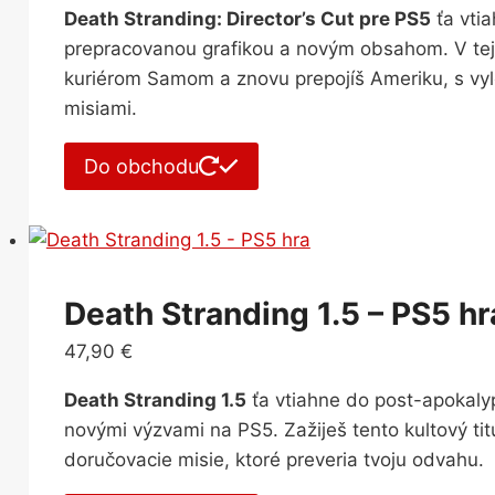
Death Stranding: Director’s Cut pre PS5
ťa vti
prepracovanou grafikou a novým obsahom. V tejto
kuriérom Samom a znovu prepojíš Ameriku, s v
misiami.
Do obchodu
Death Stranding 1.5 – PS5 hr
47,90
€
Death Stranding 1.5
ťa vtiahne do post-apokalyp
novými výzvami na PS5. Zažiješ tento kultový titu
doručovacie misie, ktoré preveria tvoju odvahu.