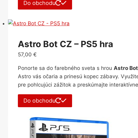
Do obchodu
Astro Bot CZ – PS5 hra
57,00
€
Ponorte sa do farebného sveta s hrou
Astro Bo
Astro vás očaria a prinesú kopec zábavy. Využi
pre pohlcujúci zážitok a preskúmajte interaktívn
Do obchodu