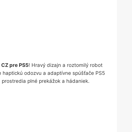
t CZ pre PS5
! Hravý dizajn a roztomilý robot
te haptickú odozvu a adaptívne spúšťače PS5
e prostredia plné prekážok a hádaniek.