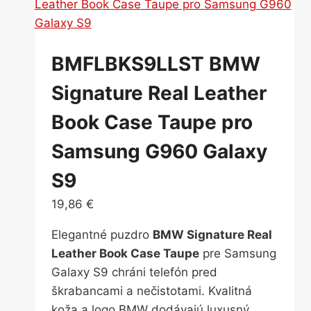
BMFLBKS9LLST BMW
Signature Real Leather
Book Case Taupe pro
Samsung G960 Galaxy
S9
19,86
€
Elegantné puzdro
BMW Signature Real
Leather Book Case Taupe
pre Samsung
Galaxy S9 chráni telefón pred
škrabancami a nečistotami. Kvalitná
koža a logo BMW dodávajú luxusný