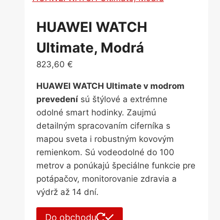
HUAWEI WATCH
Ultimate, Modrá
823,60
€
HUAWEI WATCH Ultimate v modrom
prevedení
sú štýlové a extrémne
odolné smart hodinky. Zaujmú
detailným spracovaním ciferníka s
mapou sveta i robustným kovovým
remienkom. Sú vodeodolné do 100
metrov a ponúkajú špeciálne funkcie pre
potápačov, monitorovanie zdravia a
výdrž až 14 dní.
Do obchodu