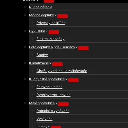
Ručné náradie
Módne doplnky
Prívesky na kľúče
Cyklistika
Elektrokolobežky
Foto doplnky a príslušenstvo
Statívy
Klimatizácie
Čističky vzduchu a zvlhčovače
Kuchynské spotrebiče
Fritovacie hrnce
Rýchlovarné kanvice
Malé spotrebiče
Robotické vysávače
Vysávače
Lampy