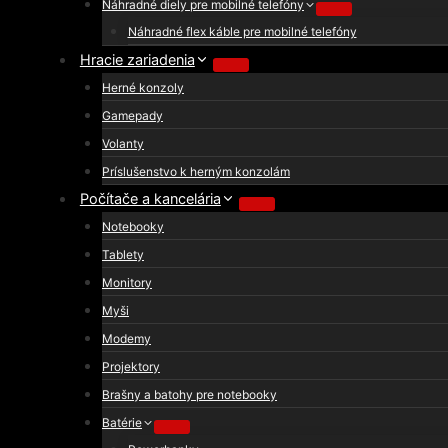
Náhradné diely pre mobilné telefóny
Náhradné flex káble pre mobilné telefóny
Hracie zariadenia
Herné konzoly
Gamepady
Volanty
Príslušenstvo k herným konzolám
Počítače a kancelária
Notebooky
Tablety
Monitory
Myši
Modemy
Projektory
Brašny a batohy pre notebooky
Batérie