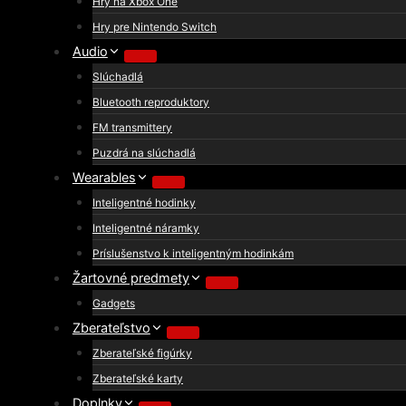
Hry na Xbox One
Hry pre Nintendo Switch
Audio
Slúchadlá
Bluetooth reproduktory
FM transmittery
Puzdrá na slúchadlá
Wearables
Inteligentné hodinky
Inteligentné náramky
Príslušenstvo k inteligentným hodinkám
Žartovné predmety
Gadgets
Zberateľstvo
Zberateľské figúrky
Zberateľské karty
Doplnky