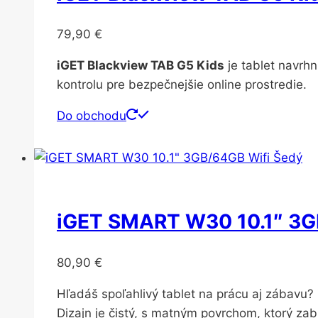
79,90
€
iGET Blackview TAB G5 Kids
je tablet navrh
kontrolu pre bezpečnejšie online prostredie.
Do obchodu
iGET SMART W30 10.1″ 3G
80,90
€
Hľadáš spoľahlivý tablet na prácu aj zábavu?
Dizajn je čistý, s matným povrchom, ktorý zab