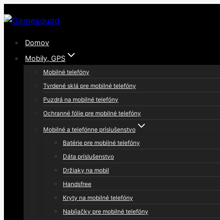
Skip
to
content
Domov
Mobily, GPS
Mobilné telefóny
Tvrdené sklá pre mobilné telefóny
Puzdrá na mobilné telefóny
Ochranné fólie pre mobilné telefóny
Mobilné a telefónne príslušenstvo
Batérie pre mobilné telefóny
Dáta príslušenstvo
Držiaky na mobil
Handsfree
Kryty na mobilné telefóny
Nabíjačky pre mobilné telefóny