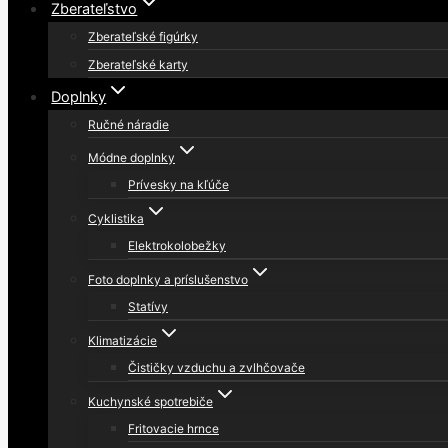
Zberateľstvo
Zberateľské figúrky
Zberateľské karty
Doplnky
Ručné náradie
Módne doplnky
Prívesky na kľúče
Cyklistika
Elektrokolobežky
Foto doplnky a príslušenstvo
Statívy
Klimatizácie
Čističky vzduchu a zvlhčovače
Kuchynské spotrebiče
Fritovacie hrnce