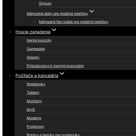
Stylusy
Náhradné diely pre mobilné telefóny
Náhradné flex káble pre mobilné telefóny
Hracie zariadenia
Herné konzoly
Gamepady
Volanty
Príslušenstvo k herným konzolám
Počítače a kancelária
Notebooky
Tablety
Monitory
Myši
Modemy
Projektory
Brašny a batohy pre notebooky