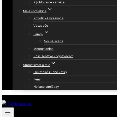
Rýchlovarné kanvice
Malé spotrebiče
Robotické vysávače
Vysávače
Lampy
Nočné svetlá
Meteostanice
Príslušenstvo k vysávačom
Starostlivosť o telo
Elektrické zubné kefky
Fény
Holiace strojčeky