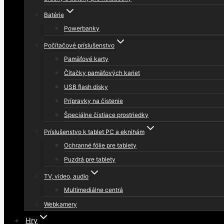
Batérie
Powerbanky
Počítačové príslušenstvo
Pamäťové karty
Čítačky pamäťových kariet
USB flash disky
Prípravky na čistenie
Špeciálne čistiace prostriedky
Príslušenstvo k tablet PC a eknihám
Ochranné fólie pre tablety
Puzdrá pre tablety
TV, video, audio
Multimediálne centrá
Webkamery
Hry