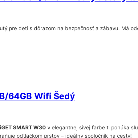
nutý pre deti s dôrazom na bezpečnosť a zábavu. Má od
B/64GB Wifi Šedý
iGET SMART W30
v elegantnej sivej farbe ti ponúka sl
raňuje odtlačkom prstov – ideálny spoločník na cesty!