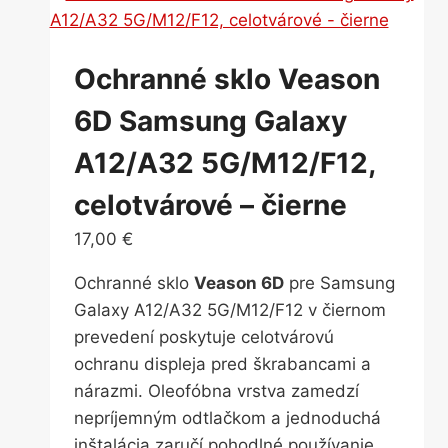
Ochranné sklo Veason
6D Samsung Galaxy
A12/A32 5G/M12/F12,
celotvárové – čierne
17,00
€
Ochranné sklo
Veason 6D
pre Samsung
Galaxy A12/A32 5G/M12/F12 v čiernom
prevedení poskytuje celotvárovú
ochranu displeja pred škrabancami a
nárazmi. Oleofóbna vrstva zamedzí
nepríjemným odtlačkom a jednoduchá
inštalácia zaručí pohodlné používanie.