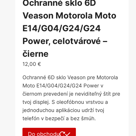
Ochranné sklo 6D
Veason Motorola Moto
E14/G04/G24/G24
Power, celotvárové –
čierne
12,00
€
Ochranné 6D sklo Veason pre Motorola
Moto E14/G04/G24/G24 Power v
čiernom prevedení je neviditeľný štít pre
tvoj displej. S oleofóbnou vrstvou a
jednoduchou aplikáciou udrží tvoj
telefón v bezpečí a bez šmúh.
Do obchodu