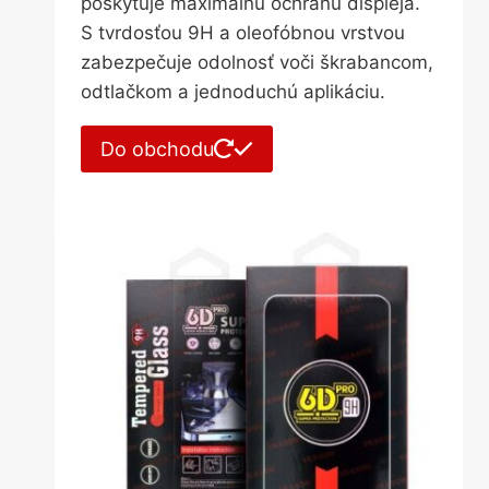
poskytuje maximálnu ochranu displeja.
S tvrdosťou 9H a oleofóbnou vrstvou
zabezpečuje odolnosť voči škrabancom,
odtlačkom a jednoduchú aplikáciu.
Do obchodu