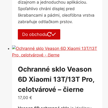
dizajnom a jednoduchou aplikáciou.
Spoľahlivo chráni displej pred
škrabancami a pádmi, oleofóbna vrstva
zabraňuje odtlačkom prstov.
Do obchodu
Ochranné sklo Veason
6D Xiaomi 13T/13T Pro,
celotvárové – čierne
17,00
€