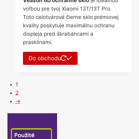
Veason 6D ochranné sklo
je ideálnou
voľbou pre tvoj Xiaomi 13T/13T Pro.
Toto celotvárové čierne sklo prémiovej
kvality poskytuje maximálnu ochranu
displeja pred škrabancami a
prasklinami.
Do obchodu
1
2
→