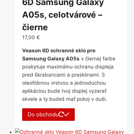
6D Samsung Galaxy
A05s, celotvárové –
čierne
17,00
€
Veason 6D ochranné sklo pre
Samsung Galaxy A05s
v čiernej farbe
poskytuje maximálnu ochranu displeja
pred škrabancami a prasklinami. S
oleofóbnou vrstvou a jednoduchou
aplikáciou bude tvoj displej vyzerať
skvele a ty budeš mať pokoj v duši.
Do obchodu