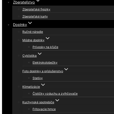
Zberateľstvo
Zberateľské figúrky
Zberateľské karty
Doplnky
Ručné náradie
Módne doplnky
Prívesky na kľúče
Cyklistika
Elektrokolobežky
Foto doplnky a príslušenstvo
Statívy
Klimatizácie
Čističky vzduchu a zvlhčovače
Kuchynské spotrebiče
Fritovacie hrnce