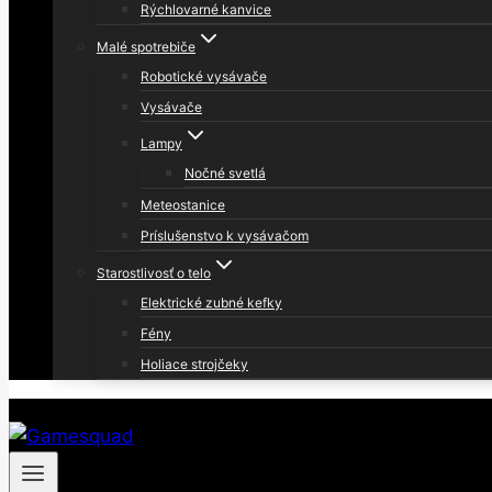
Rýchlovarné kanvice
Malé spotrebiče
Robotické vysávače
Vysávače
Lampy
Nočné svetlá
Meteostanice
Príslušenstvo k vysávačom
Starostlivosť o telo
Elektrické zubné kefky
Fény
Holiace strojčeky