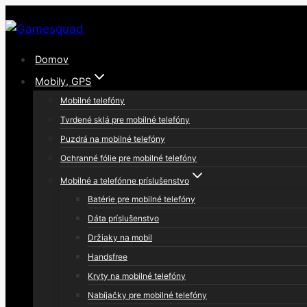
Skip
to
content
Domov
Mobily, GPS
Mobilné telefóny
Tvrdené sklá pre mobilné telefóny
Puzdrá na mobilné telefóny
Ochranné fólie pre mobilné telefóny
Mobilné a telefónne príslušenstvo
Batérie pre mobilné telefóny
Dáta príslušenstvo
Držiaky na mobil
Handsfree
Kryty na mobilné telefóny
Nabíjačky pre mobilné telefóny