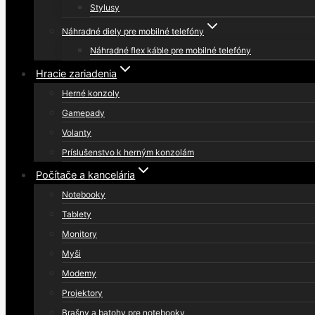
Stylusy
Náhradné diely pre mobilné telefóny
Náhradné flex káble pre mobilné telefóny
Hracie zariadenia
Herné konzoly
Gamepady
Volanty
Príslušenstvo k herným konzolám
Počítače a kancelária
Notebooky
Tablety
Monitory
Myši
Modemy
Projektory
Brašny a batohy pre notebooky