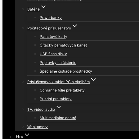
Batérie
Powerbanky
Počítačové príslušenstvo
Pamäťové karty
Čítačky pamäťových kariet
USB flash disky
Prípravky na čistenie
Špeciálne čistiace prostriedky
Príslušenstvo k tablet PC a eknihám
Ochranné fólie pre tablety
Puzdrá pre tablety
TV, video, audio
Multimediálne centrá
Webkamery
Hry