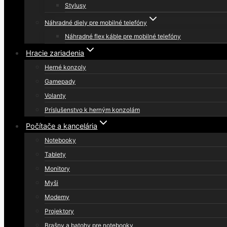
Stylusy
Náhradné diely pre mobilné telefóny
Náhradné flex káble pre mobilné telefóny
Hracie zariadenia
Herné konzoly
Gamepady
Volanty
Príslušenstvo k herným konzolám
Počítače a kancelária
Notebooky
Tablety
Monitory
Myši
Modemy
Projektory
Brašny a batohy pre notebooky