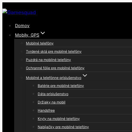
Skip
to
content
Domov
Mobily, GPS
Mobilné telefóny
Tvrdené sklá pre mobilné telefóny
Puzdrá na mobilné telefóny
Ochranné fólie pre mobilné telefóny
Mobilné a telefónne príslušenstvo
Batérie pre mobilné telefóny
Dáta príslušenstvo
Držiaky na mobil
Handsfree
Kryty na mobilné telefóny
Nabíjačky pre mobilné telefóny