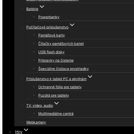
Batérie
Powerbanky
Počítačové príslušenstvo
Pamäťové karty
Čítačky pamäťových kariet
USB flash disky
Prípravky na čistenie
Špeciálne čistiace prostriedky
Príslušenstvo k tablet PC a eknihám
Ochranné fólie pre tablety
Puzdrá pre tablety
TV, video, audio
Multimediálne centrá
Webkamery
Hry