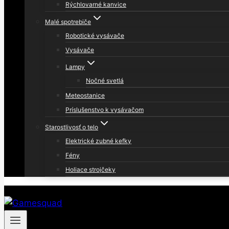
Rýchlovarné kanvice
Malé spotrebiče
Robotické vysávače
Vysávače
Lampy
Nočné svetlá
Meteostanice
Príslušenstvo k vysávačom
Starostlivosť o telo
Elektrické zubné kefky
Fény
Holiace strojčeky