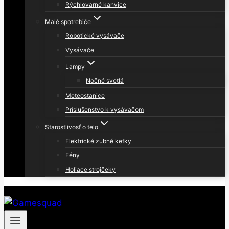
Rýchlovarné kanvice
Malé spotrebiče
Robotické vysávače
Vysávače
Lampy
Nočné svetlá
Meteostanice
Príslušenstvo k vysávačom
Starostlivosť o telo
Elektrické zubné kefky
Fény
Holiace strojčeky