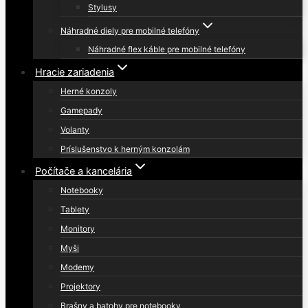
Stylusy
Náhradné diely pre mobilné telefóny
Náhradné flex káble pre mobilné telefóny
Hracie zariadenia
Herné konzoly
Gamepady
Volanty
Príslušenstvo k herným konzolám
Počítače a kancelária
Notebooky
Tablety
Monitory
Myši
Modemy
Projektory
Brašny a batohy pre notebooky