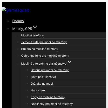
Skip
to
content
Domov
Mobily, GPS
Mobilné telefóny
Tvrdené sklá pre mobilné telefóny
Puzdrá na mobilné telefóny
Ochranné fólie pre mobilné telefóny
Mobilné a telefónne príslušenstvo
Batérie pre mobilné telefóny
Dáta príslušenstvo
Držiaky na mobil
Handsfree
Kryty na mobilné telefóny
Nabíjačky pre mobilné telefóny