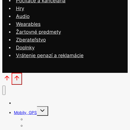
Počítače a kancelária
Hry
Audio
Wearables
Žartovné predmety
Zberateľstvo
Doplnky
Vrátenie penazí a reklamácie
Domov
Toggle
Mobily, GPS
child
menu
Mobilné telefóny
Tvrdené sklá pre mobilné telefóny