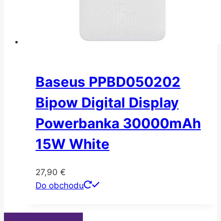
Baseus PPBD050202
Bipow Digital Display
Powerbanka 30000mAh
15W White
27,90
€
Do obchodu