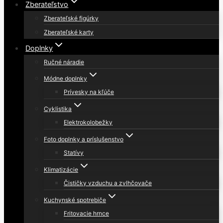
Zberateľstvo
Zberateľské figúrky
Zberateľské karty
Doplnky
Ručné náradie
Módne doplnky
Prívesky na kľúče
Cyklistika
Elektrokolobežky
Foto doplnky a príslušenstvo
Statívy
Klimatizácie
Čističky vzduchu a zvlhčovače
Kuchynské spotrebiče
Fritovacie hrnce