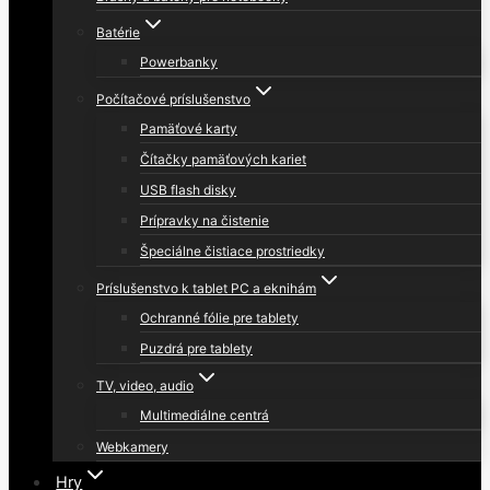
Batérie
Powerbanky
Počítačové príslušenstvo
Pamäťové karty
Čítačky pamäťových kariet
USB flash disky
Prípravky na čistenie
Špeciálne čistiace prostriedky
Príslušenstvo k tablet PC a eknihám
Ochranné fólie pre tablety
Puzdrá pre tablety
TV, video, audio
Multimediálne centrá
Webkamery
Hry