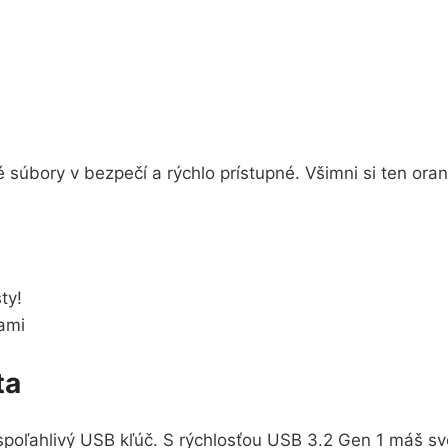
 súbory v bezpečí a rýchlo prístupné. Všimni si ten oran
ty!
ami
ta
spoľahlivý USB kľúč. S rýchlosťou USB 3.2 Gen 1 máš svo