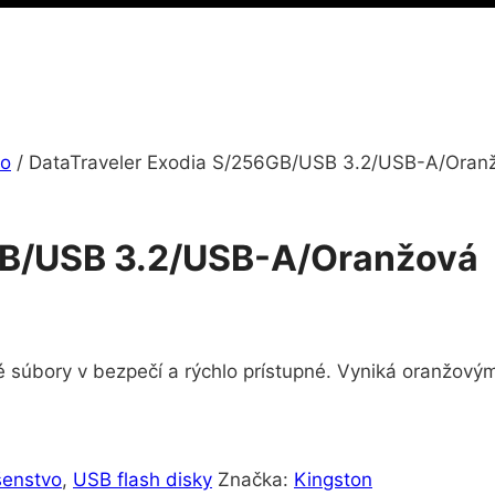
vo
/
DataTraveler Exodia S/256GB/USB 3.2/USB-A/Oran
GB/USB 3.2/USB-A/Oranžová
 súbory v bezpečí a rýchlo prístupné. Vyniká oranžový
šenstvo
,
USB flash disky
Značka:
Kingston