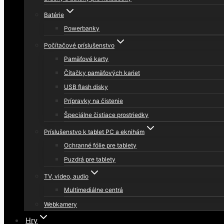
Batérie
Powerbanky
Počítačové príslušenstvo
Pamäťové karty
Čítačky pamäťových kariet
USB flash disky
Prípravky na čistenie
Špeciálne čistiace prostriedky
Príslušenstvo k tablet PC a eknihám
Ochranné fólie pre tablety
Puzdrá pre tablety
TV, video, audio
Multimediálne centrá
Webkamery
Hry