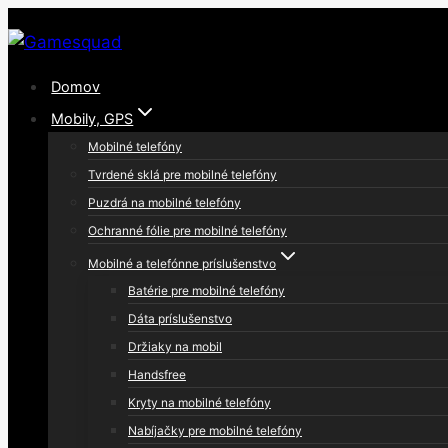
Skip
to
content
Domov
Mobily, GPS
Mobilné telefóny
Tvrdené sklá pre mobilné telefóny
Puzdrá na mobilné telefóny
Ochranné fólie pre mobilné telefóny
Mobilné a telefónne príslušenstvo
Batérie pre mobilné telefóny
Dáta príslušenstvo
Držiaky na mobil
Handsfree
Kryty na mobilné telefóny
Nabíjačky pre mobilné telefóny