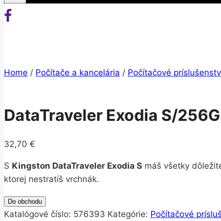
Home
/
Počítače a kancelária
/
Počítačové príslušenst
DataTraveler Exodia S/256
32,70
€
S
Kingston DataTraveler Exodia S
máš všetky dôležité
ktorej nestratíš vrchnák.
Do obchodu
Katalógové číslo:
576393
Kategórie:
Počítačové príslu