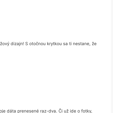
žový dizajn! S otočnou krytkou sa ti nestane, že
je dáta prenesené raz-dva. Či už ide o fotky,