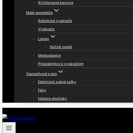
Rýchlovarné kanvice
Malé spotrebiče
Robotické vysávače
Vysávače
Lampy
Nočné svetlá
Meteostanice
Príslušenstvo k vysávačom
Starostlivosť o telo
Elektrické zubné kefky
Fény
Holiace strojčeky