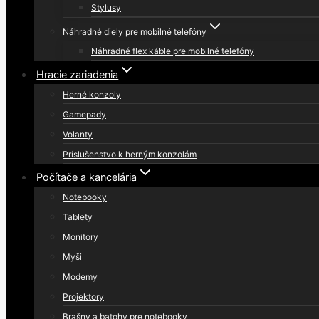
Stylusy
Náhradné diely pre mobilné telefóny
Náhradné flex káble pre mobilné telefóny
Hracie zariadenia
Herné konzoly
Gamepady
Volanty
Príslušenstvo k herným konzolám
Počítače a kancelária
Notebooky
Tablety
Monitory
Myši
Modemy
Projektory
Brašny a batohy pre notebooky