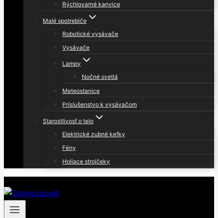
Rýchlovarné kanvice
Malé spotrebiče
Robotické vysávače
Vysávače
Lampy
Nočné svetlá
Meteostanice
Príslušenstvo k vysávačom
Starostlivosť o telo
Elektrické zubné kefky
Fény
Holiace strojčeky