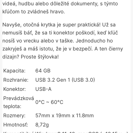
videá, hudbu alebo dôležité dokumenty, s týmto
kľúčom to zvládneš hravo.
Navyše, otočná krytka je super praktická! Už sa
nemusíš báť, že sa ti konektor poškodí, keď kľúč
nosíš vo vrecku alebo v taške. Jednoducho ho
zakryješ a máš istotu, že je v bezpečí. A ten čierny
dizajn? Proste štýlovka!
Kapacita:
64 GB
Rozhranie:
USB 3.2 Gen 1 (USB 3.0)
Konektor:
USB-A
Prevádzková
0°C ~ 60°C
teplota:
Rozmery:
57mm x 19mm x 11.8mm
Hmotnosť:
8,72g