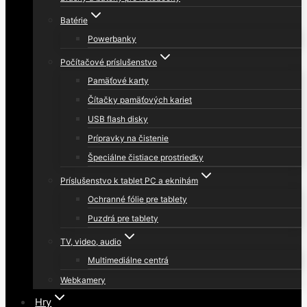
Batérie
Powerbanky
Počítačové príslušenstvo
Pamäťové karty
Čítačky pamäťových kariet
USB flash disky
Prípravky na čistenie
Špeciálne čistiace prostriedky
Príslušenstvo k tablet PC a eknihám
Ochranné fólie pre tablety
Puzdrá pre tablety
TV, video, audio
Multimediálne centrá
Webkamery
Hry