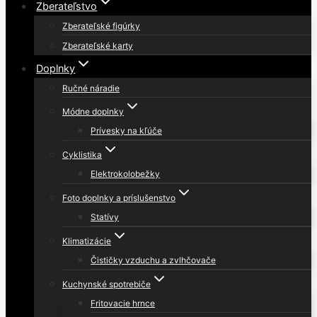
Zberateľstvo
Zberateľské figúrky
Zberateľské karty
Doplnky
Ručné náradie
Módne doplnky
Prívesky na kľúče
Cyklistika
Elektrokolobežky
Foto doplnky a príslušenstvo
Statívy
Klimatizácie
Čističky vzduchu a zvlhčovače
Kuchynské spotrebiče
Fritovacie hrnce