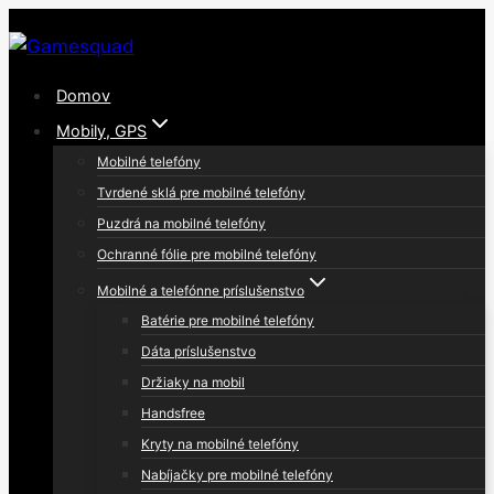
Skip
to
content
Domov
Mobily, GPS
Mobilné telefóny
Tvrdené sklá pre mobilné telefóny
Puzdrá na mobilné telefóny
Ochranné fólie pre mobilné telefóny
Mobilné a telefónne príslušenstvo
Batérie pre mobilné telefóny
Dáta príslušenstvo
Držiaky na mobil
Handsfree
Kryty na mobilné telefóny
Nabíjačky pre mobilné telefóny