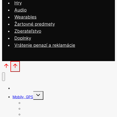
Hry
Audio
Wearables
Žartovné predmety
Zberateľstvo
Doplnky
Vrátenie penazí a reklamácie
Domov
Toggle
Mobily, GPS
child
menu
Mobilné telefóny
Tvrdené sklá pre mobilné telefóny
Puzdrá na mobilné telefóny