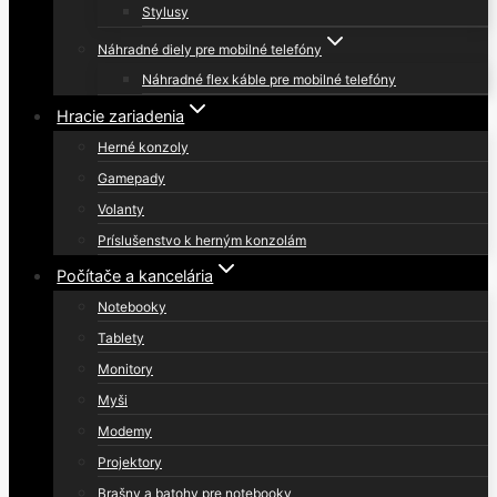
Stylusy
Náhradné diely pre mobilné telefóny
Náhradné flex káble pre mobilné telefóny
Hracie zariadenia
Herné konzoly
Gamepady
Volanty
Príslušenstvo k herným konzolám
Počítače a kancelária
Notebooky
Tablety
Monitory
Myši
Modemy
Projektory
Brašny a batohy pre notebooky