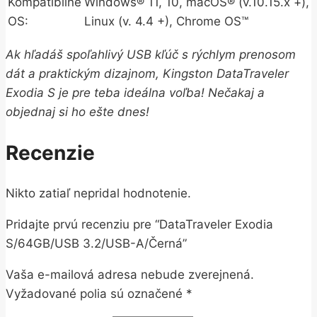
Kompatibilné
Windows® 11, 10, macOS® (v.10.15.x +),
OS:
Linux (v. 4.4 +), Chrome OS™
Ak hľadáš spoľahlivý USB kľúč s rýchlym prenosom
dát a praktickým dizajnom, Kingston DataTraveler
Exodia S je pre teba ideálna voľba! Nečakaj a
objednaj si ho ešte dnes!
Recenzie
Nikto zatiaľ nepridal hodnotenie.
Pridajte prvú recenziu pre “DataTraveler Exodia
S/64GB/USB 3.2/USB-A/Černá”
Vaša e-mailová adresa nebude zverejnená.
Vyžadované polia sú označené
*