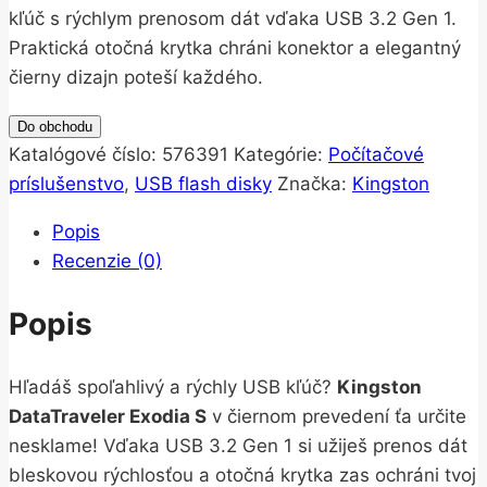
kľúč s rýchlym prenosom dát vďaka USB 3.2 Gen 1.
Praktická otočná krytka chráni konektor a elegantný
čierny dizajn poteší každého.
Do obchodu
Katalógové číslo:
576391
Kategórie:
Počítačové
príslušenstvo
,
USB flash disky
Značka:
Kingston
Popis
Recenzie (0)
Popis
Hľadáš spoľahlivý a rýchly USB kľúč?
Kingston
DataTraveler Exodia S
v čiernom prevedení ťa určite
nesklame! Vďaka USB 3.2 Gen 1 si užiješ prenos dát
bleskovou rýchlosťou a otočná krytka zas ochráni tvoj