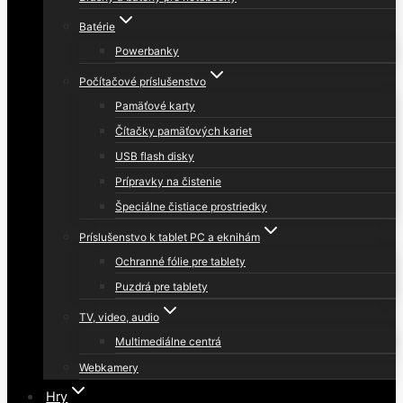
Batérie
Powerbanky
Počítačové príslušenstvo
Pamäťové karty
Čítačky pamäťových kariet
USB flash disky
Prípravky na čistenie
Špeciálne čistiace prostriedky
Príslušenstvo k tablet PC a eknihám
Ochranné fólie pre tablety
Puzdrá pre tablety
TV, video, audio
Multimediálne centrá
Webkamery
Hry