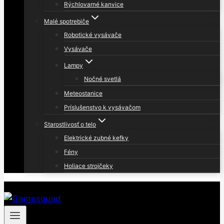
Rýchlovarné kanvice
Malé spotrebiče
Robotické vysávače
Vysávače
Lampy
Nočné svetlá
Meteostanice
Príslušenstvo k vysávačom
Starostlivosť o telo
Elektrické zubné kefky
Fény
Holiace strojčeky