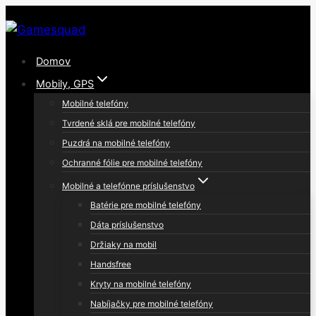
Skip
to
content
Domov
Mobily, GPS
Mobilné telefóny
Tvrdené sklá pre mobilné telefóny
Puzdrá na mobilné telefóny
Ochranné fólie pre mobilné telefóny
Mobilné a telefónne príslušenstvo
Batérie pre mobilné telefóny
Dáta príslušenstvo
Držiaky na mobil
Handsfree
Kryty na mobilné telefóny
Nabíjačky pre mobilné telefóny