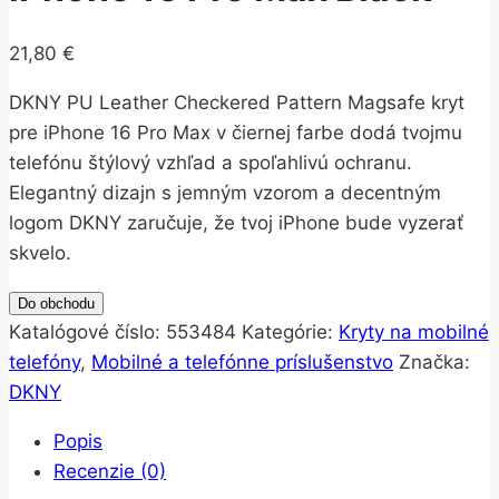
21,80
€
DKNY PU Leather Checkered Pattern Magsafe kryt
pre iPhone 16 Pro Max v čiernej farbe dodá tvojmu
telefónu štýlový vzhľad a spoľahlivú ochranu.
Elegantný dizajn s jemným vzorom a decentným
logom DKNY zaručuje, že tvoj iPhone bude vyzerať
skvelo.
Do obchodu
Katalógové číslo:
553484
Kategórie:
Kryty na mobilné
telefóny
,
Mobilné a telefónne príslušenstvo
Značka:
DKNY
Popis
Recenzie (0)