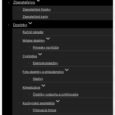
Zberateľstvo
Zberateľské figúrky
Zberateľské karty
Doplnky
Ručné náradie
Módne doplnky
Prívesky na kľúče
Cyklistika
Elektrokolobežky
Foto doplnky a príslušenstvo
Statívy
Klimatizácie
Čističky vzduchu a zvlhčovače
Kuchynské spotrebiče
Fritovacie hrnce