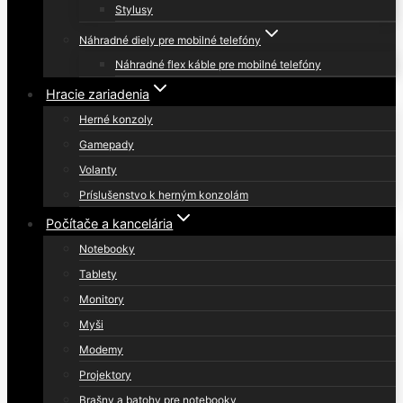
Stylusy
Náhradné diely pre mobilné telefóny
Náhradné flex káble pre mobilné telefóny
Hracie zariadenia
Herné konzoly
Gamepady
Volanty
Príslušenstvo k herným konzolám
Počítače a kancelária
Notebooky
Tablety
Monitory
Myši
Modemy
Projektory
Brašny a batohy pre notebooky