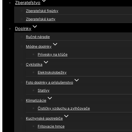
Zberateľstvo
Zberateľské figúrky
Zberateľské karty
Doplnky
Ručné náradie
Módne doplnky
Prívesky na kľúče
Cyklistika
Elektrokolobežky
Foto doplnky a príslušenstvo
Statívy
Klimatizácie
Čističky vzduchu a zvlhčovače
Kuchynské spotrebiče
Fritovacie hrnce