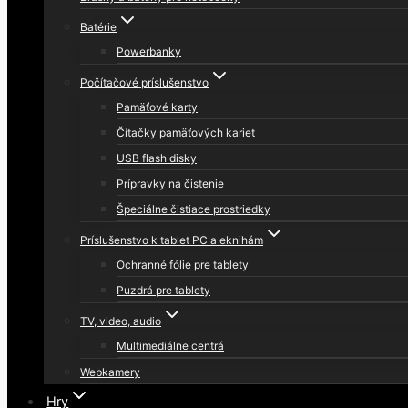
Batérie
Powerbanky
Počítačové príslušenstvo
Pamäťové karty
Čítačky pamäťových kariet
USB flash disky
Prípravky na čistenie
Špeciálne čistiace prostriedky
Príslušenstvo k tablet PC a eknihám
Ochranné fólie pre tablety
Puzdrá pre tablety
TV, video, audio
Multimediálne centrá
Webkamery
Hry