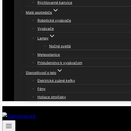
Rýchlovarné kanvice
Malé spotrebiče
Robotické vysávače
Vysávače
Lampy
Nočné svetlá
Meteostanice
Príslušenstvo k vysávačom
Starostlivosť o telo
Elektrické zubné kefky
Fény
Holiace strojčeky