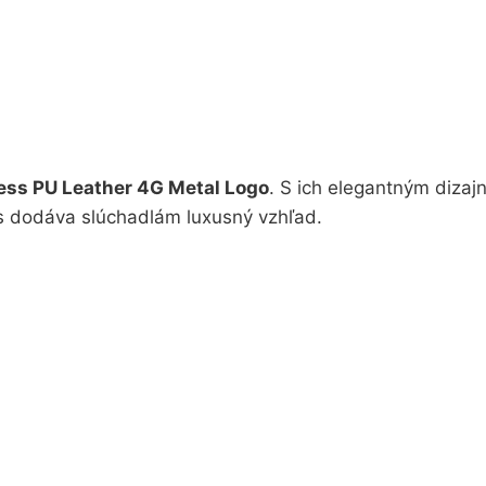
ss PU Leather 4G Metal Logo
. S ich elegantným dizaj
s dodáva slúchadlám luxusný vzhľad.