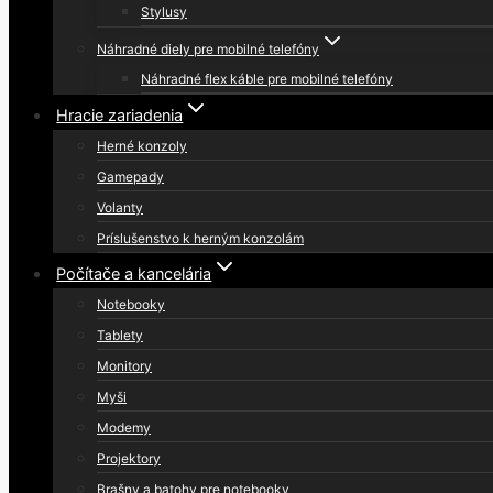
Stylusy
Náhradné diely pre mobilné telefóny
Náhradné flex káble pre mobilné telefóny
Hracie zariadenia
Herné konzoly
Gamepady
Volanty
Príslušenstvo k herným konzolám
Počítače a kancelária
Notebooky
Tablety
Monitory
Myši
Modemy
Projektory
Brašny a batohy pre notebooky