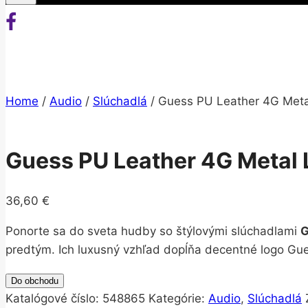
Home
/
Audio
/
Slúchadlá
/
Guess PU Leather 4G Meta
Guess PU Leather 4G Metal 
36,60
€
Ponorte sa do sveta hudby so štýlovými slúchadlami
G
predtým. Ich luxusný vzhľad dopĺňa decentné logo Gu
Do obchodu
Katalógové číslo:
548865
Kategórie:
Audio
,
Slúchadlá