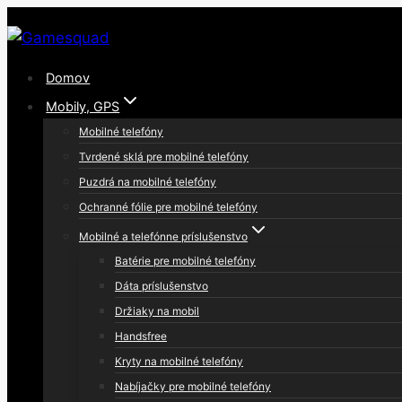
Skip
to
content
Domov
Mobily, GPS
Mobilné telefóny
Tvrdené sklá pre mobilné telefóny
Puzdrá na mobilné telefóny
Ochranné fólie pre mobilné telefóny
Mobilné a telefónne príslušenstvo
Batérie pre mobilné telefóny
Dáta príslušenstvo
Držiaky na mobil
Handsfree
Kryty na mobilné telefóny
Nabíjačky pre mobilné telefóny