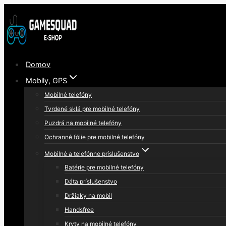
Skip
to
content
Domov
Mobily, GPS
Mobilné telefóny
Tvrdené sklá pre mobilné telefóny
Puzdrá na mobilné telefóny
Ochranné fólie pre mobilné telefóny
Mobilné a telefónne príslušenstvo
Batérie pre mobilné telefóny
Dáta príslušenstvo
Držiaky na mobil
Handsfree
Kryty na mobilné telefóny