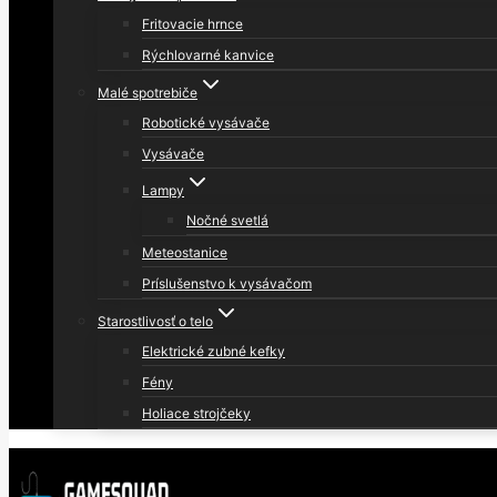
Fritovacie hrnce
Rýchlovarné kanvice
Malé spotrebiče
Robotické vysávače
Vysávače
Lampy
Nočné svetlá
Meteostanice
Príslušenstvo k vysávačom
Starostlivosť o telo
Elektrické zubné kefky
Fény
Holiace strojčeky