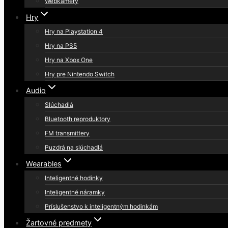
Webkamery
Hry
Hry na Playstation 4
Hry na PS5
Hry na Xbox One
Hry pre Nintendo Switch
Audio
Slúchadlá
Bluetooth reproduktory
FM transmittery
Puzdrá na slúchadlá
Wearables
Inteligentné hodinky
Inteligentné náramky
Príslušenstvo k inteligentným hodinkám
Žartovné predmety