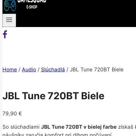
Home
/
Audio
/
Slúchadlá
/
JBL Tune 720BT Biele
JBL Tune 720BT Biele
79,90
€
So slúchadlami
JBL Tune 720BT v bielej farbe
získaš 
náušníky zaručia komfort pri dlhom počúvaní.