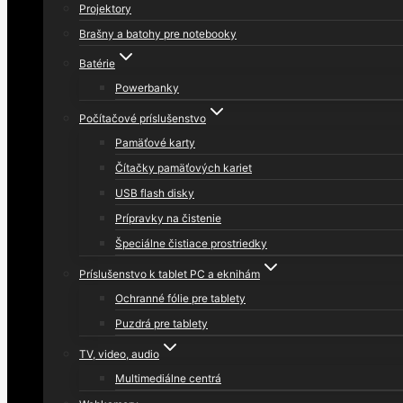
Projektory
Brašny a batohy pre notebooky
Batérie
Powerbanky
Počítačové príslušenstvo
Pamäťové karty
Čítačky pamäťových kariet
USB flash disky
Prípravky na čistenie
Špeciálne čistiace prostriedky
Príslušenstvo k tablet PC a eknihám
Ochranné fólie pre tablety
Puzdrá pre tablety
TV, video, audio
Multimediálne centrá