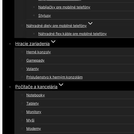
Nabíjačky pre mobilné telefóny
Stylusy
Náhradné diely pre mobilné telefóny
Náhradné flex káble pre mobilné telefóny
Hracie zariadenia
Herné konzoly
Gamepady
Volanty
Príslušenstvo k herným konzolám
Počítače a kancelária
Notebooky
Tablety
Monitory
Myši
Modemy