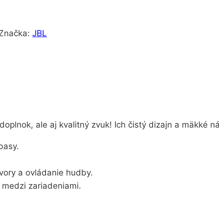
Značka:
JBL
doplnok, ale aj kvalitný zvuk! Ich čistý dizajn a mäkké n
basy.
ovory a ovládanie hudby.
 medzi zariadeniami.