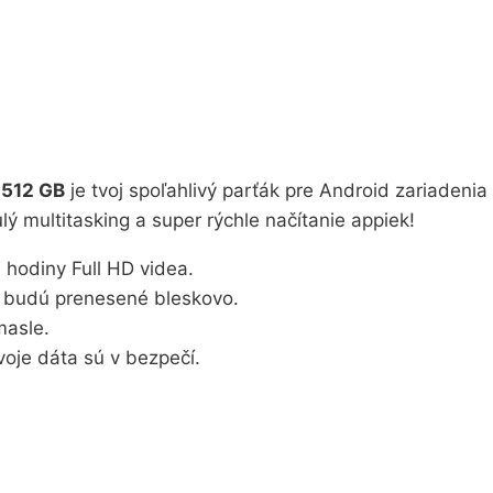
 512 GB
je tvoj spoľahlivý parťák pre Android zariadenia
lý multitasking a super rýchle načítanie appiek!
a hodiny Full HD videa.
ta budú prenesené bleskovo.
masle.
oje dáta sú v bezpečí.