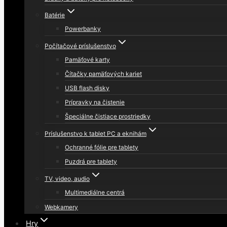
Batérie
Powerbanky
Počítačové príslušenstvo
Pamäťové karty
Čítačky pamäťových kariet
USB flash disky
Prípravky na čistenie
Špeciálne čistiace prostriedky
Príslušenstvo k tablet PC a eknihám
Ochranné fólie pre tablety
Puzdrá pre tablety
TV, video, audio
Multimediálne centrá
Webkamery
Hry