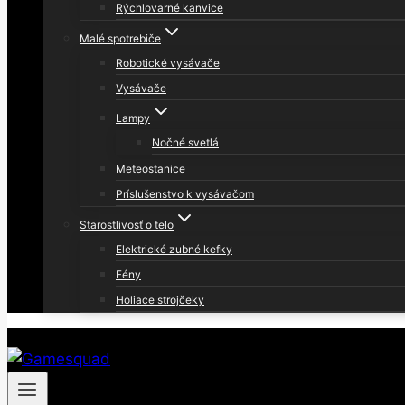
Rýchlovarné kanvice
Malé spotrebiče
Robotické vysávače
Vysávače
Lampy
Nočné svetlá
Meteostanice
Príslušenstvo k vysávačom
Starostlivosť o telo
Elektrické zubné kefky
Fény
Holiace strojčeky