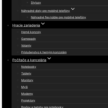
Stylusy
Náhradné diely pre mobilné telefóny
Náhradné flex káble pre mobilné telefóny
Hracie zariadenia
Herné konzoly
Gamepady
Volanty
Príslušenstvo k herným konzolám
Počítače a kancelária
Notebooky
Tablety
Monitory
Myši
Modemy
Projektory
Brašny a batohy pre notebooky