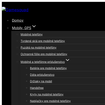
Skip
to
content
Domov
Mobily, GPS
Mobilné telefóny
Tvrdené sklá pre mobilné telefóny
Puzdrá na mobilné telefóny
Ochranné fólie pre mobilné telefóny
Mobilné a telefónne príslušenstvo
Batérie pre mobilné telefóny
Dáta príslušenstvo
Držiaky na mobil
Handsfree
Kryty na mobilné telefóny
Nabíjačky pre mobilné telefóny