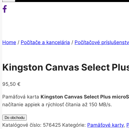
Home
/
Počítače a kancelária
/
Počítačové príslušenst
Kingston Canvas Select Plu
95,50
€
Pamäťová karta
Kingston Canvas Select Plus micro
načítanie appiek a rýchlosť čítania až 150 MB/s.
Do obchodu
Katalógové číslo:
576425
Kategórie:
Pamäťové karty
,
P