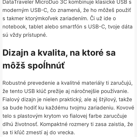
DataTraveler MicroDuo 3C kombinuje klasické USB s
moderným USB-C, čo znamená, že ho môžeš použiť
s takmer ktorýmkoľvek zariadením. Či už ide o
notebook, tablet alebo smartfón s USB-C, tvoje dáta
sú vždy prístupné.
Dizajn a kvalita, na ktoré sa
môžš spoĺhnúť
Robustné prevedenie a kvalitné materiály ti zaručujú,
že tento USB klúč prežije aj náročnejšie používanie.
Fialový dizajn je nielen praktický, ale aj štýlový, takže
sa bude hodiť ku každému tvojmu zariadeniu. Kovové
telo s plastovým krytom vo fialovej farbe zarucčuje
dlhú životnosť. Kompaktné rozmery ti zasa zaistia, že
sa ti kľúč zmestí aj do vrecka.