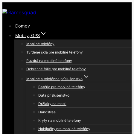
Skip
to
content
Domov
Mobily, GPS
Mobilné telefóny
Tvrdené sklá pre mobilné telefóny
Puzdrá na mobilné telefóny
Ochranné fólie pre mobilné telefóny
Mobilné a telefónne príslušenstvo
Batérie pre mobilné telefóny
Dáta príslušenstvo
Držiaky na mobil
Handsfree
Kryty na mobilné telefóny
Nabíjačky pre mobilné telefóny