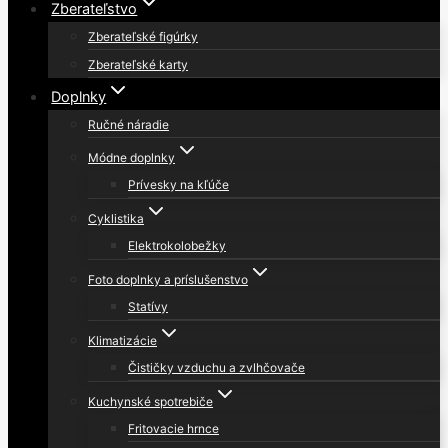
Zberateľstvo
Zberateľské figúrky
Zberateľské karty
Doplnky
Ručné náradie
Módne doplnky
Prívesky na kľúče
Cyklistika
Elektrokolobežky
Foto doplnky a príslušenstvo
Statívy
Klimatizácie
Čističky vzduchu a zvlhčovače
Kuchynské spotrebiče
Fritovacie hrnce