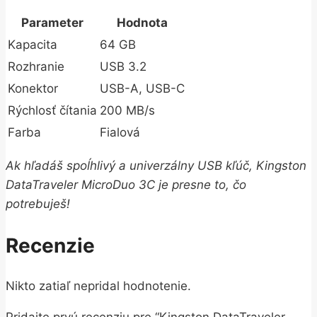
Parameter
Hodnota
Kapacita
64 GB
Rozhranie
USB 3.2
Konektor
USB-A, USB-C
Rýchlosť čítania
200 MB/s
Farba
Fialová
Ak hľadáš spoĺhlivý a univerzálny USB kľúč, Kingston
DataTraveler MicroDuo 3C je presne to, čo
potrebuješ!
Recenzie
Nikto zatiaľ nepridal hodnotenie.
Pridajte prvú recenziu pre “Kingston DataTraveler