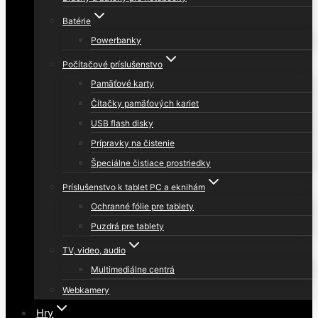
Batérie
Powerbanky
Počítačové príslušenstvo
Pamäťové karty
Čítačky pamäťových kariet
USB flash disky
Prípravky na čistenie
Špeciálne čistiace prostriedky
Príslušenstvo k tablet PC a eknihám
Ochranné fólie pre tablety
Puzdrá pre tablety
TV, video, audio
Multimediálne centrá
Webkamery
Hry