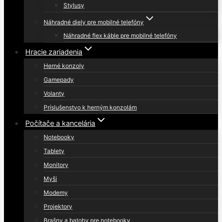
Stylusy
Náhradné diely pre mobilné telefóny
Náhradné flex káble pre mobilné telefóny
Hracie zariadenia
Herné konzoly
Gamepady
Volanty
Príslušenstvo k herným konzolám
Počítače a kancelária
Notebooky
Tablety
Monitory
Myši
Modemy
Projektory
Brašny a batohy pre notebooky