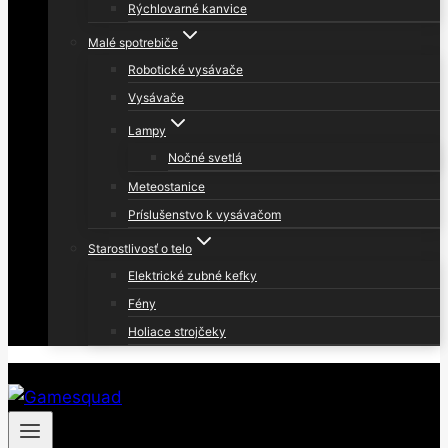
Rýchlovarné kanvice
Malé spotrebiče
Robotické vysávače
Vysávače
Lampy
Nočné svetlá
Meteostanice
Príslušenstvo k vysávačom
Starostlivosť o telo
Elektrické zubné kefky
Fény
Holiace strojčeky