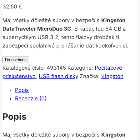
32,50
€
Maj všetky dôležité súbory v bezpečí s
Kingston
DataTraveler MicroDuo 3C
. S kapacitou 64 GB a
superrýchlym USB 3.2, tento fialový drobček ti
zabezpečí spoĺahlivé prenášanie dát kdekoľvek si.
Do obchodu
Katalógové číslo:
493145
Kategórie:
Počítačové
príslušenstvo
,
USB flash disky
Značka:
Kingston
Popis
Recenzie (0)
Popis
Maj všetky dôležité súbory v bezpečí s
Kingston