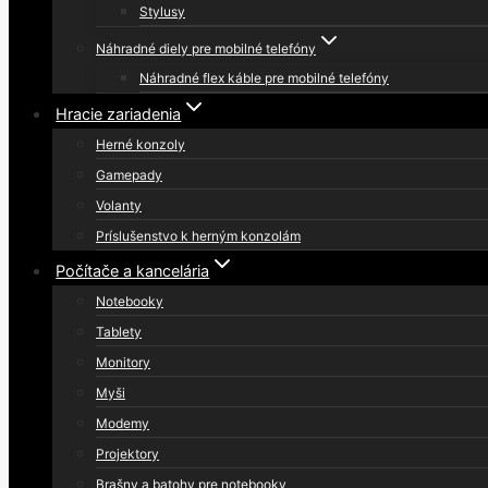
Stylusy
Náhradné diely pre mobilné telefóny
Náhradné flex káble pre mobilné telefóny
Hracie zariadenia
Herné konzoly
Gamepady
Volanty
Príslušenstvo k herným konzolám
Počítače a kancelária
Notebooky
Tablety
Monitory
Myši
Modemy
Projektory
Brašny a batohy pre notebooky