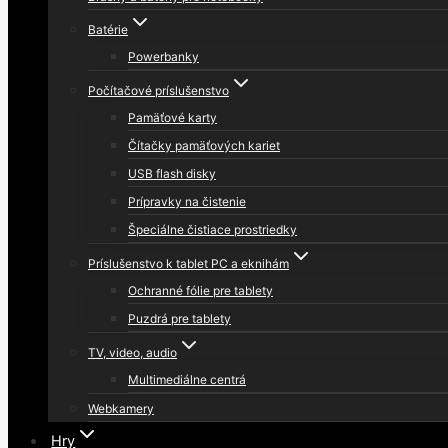
Batérie
Powerbanky
Počítačové príslušenstvo
Pamäťové karty
Čítačky pamäťových kariet
USB flash disky
Prípravky na čistenie
Špeciálne čistiace prostriedky
Príslušenstvo k tablet PC a eknihám
Ochranné fólie pre tablety
Puzdrá pre tablety
TV, video, audio
Multimediálne centrá
Webkamery
Hry