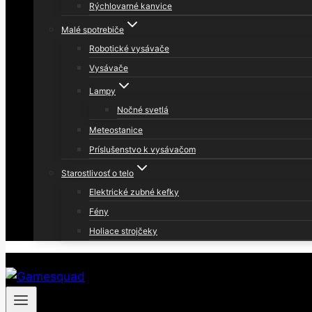
Rýchlovarné kanvice
Malé spotrebiče
Robotické vysávače
Vysávače
Lampy
Nočné svetlá
Meteostanice
Príslušenstvo k vysávačom
Starostlivosť o telo
Elektrické zubné kefky
Fény
Holiace strojčeky