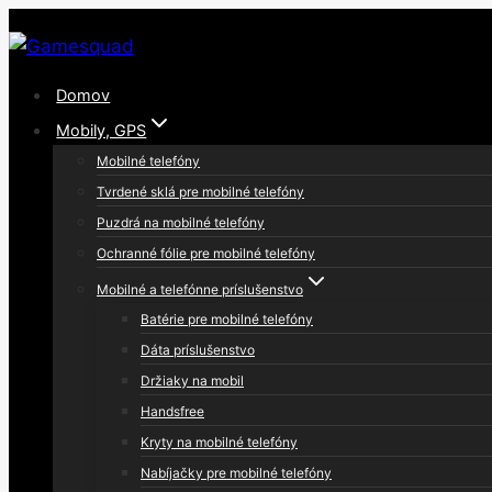
Skip
to
content
Domov
Mobily, GPS
Mobilné telefóny
Tvrdené sklá pre mobilné telefóny
Puzdrá na mobilné telefóny
Ochranné fólie pre mobilné telefóny
Mobilné a telefónne príslušenstvo
Batérie pre mobilné telefóny
Dáta príslušenstvo
Držiaky na mobil
Handsfree
Kryty na mobilné telefóny
Nabíjačky pre mobilné telefóny