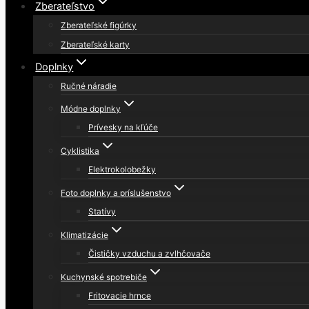
Zberateľstvo
Zberateľské figúrky
Zberateľské karty
Doplnky
Ručné náradie
Módne doplnky
Prívesky na kľúče
Cyklistika
Elektrokolobežky
Foto doplnky a príslušenstvo
Statívy
Klimatizácie
Čističky vzduchu a zvlhčovače
Kuchynské spotrebiče
Fritovacie hrnce