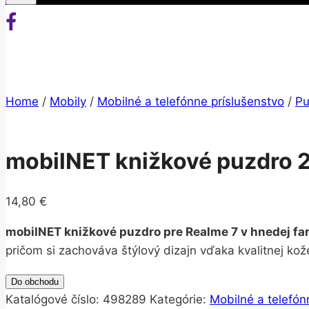
Home
/
Mobily
/
Mobilné a telefónne príslušenstvo
/
Pu
mobilNET knižkové puzdro 
14,80
€
mobilNET knižkové puzdro pre Realme 7 v hnedej fa
pričom si zachováva štýlový dizajn vďaka kvalitnej kož
Do obchodu
Katalógové číslo:
498289
Kategórie:
Mobilné a telefón