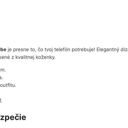
rbe
je presne to, čo tvoj telefón potrebuje! Elegantný d
bené z kvalitnej koženky.
om.
a.
utfitu.
ť.
ezpečie