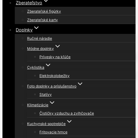
Zberateľstvo
Zberateľské figúrky
Zberateľské karty
Doplnky
Ručné náradie
Módne doplnky
Prívesky na kľúče
Cyklistika
Elektrokolobežky
Foto doplnky a príslušenstvo
Statívy
Klimatizácie
Čističky vzduchu a zvlhčovače
Kuchynské spotrebiče
Fritovacie hrnce