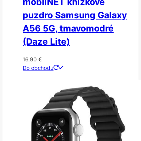
mobilNET knižkové
puzdro Samsung Galaxy
A56 5G, tmavomodré
(Daze Lite)
16,90
€
Do obchodu