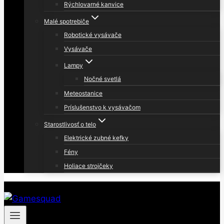
Rýchlovarné kanvice
Malé spotrebiče
Robotické vysávače
Vysávače
Lampy
Nočné svetlá
Meteostanice
Príslušenstvo k vysávačom
Starostlivosť o telo
Elektrické zubné kefky
Fény
Holiace strojčeky