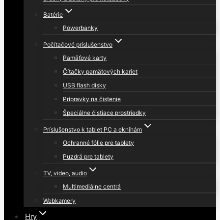
Batérie
Powerbanky
Počítačové príslušenstvo
Pamäťové karty
Čítačky pamäťových kariet
USB flash disky
Prípravky na čistenie
Špeciálne čistiace prostriedky
Príslušenstvo k tablet PC a eknihám
Ochranné fólie pre tablety
Puzdrá pre tablety
TV, video, audio
Multimediálne centrá
Webkamery
Hry