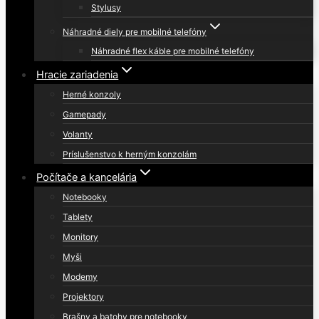
Stylusy
Náhradné diely pre mobilné telefóny
Náhradné flex káble pre mobilné telefóny
Hracie zariadenia
Herné konzoly
Gamepady
Volanty
Príslušenstvo k herným konzolám
Počítače a kancelária
Notebooky
Tablety
Monitory
Myši
Modemy
Projektory
Brašny a batohy pre notebooky