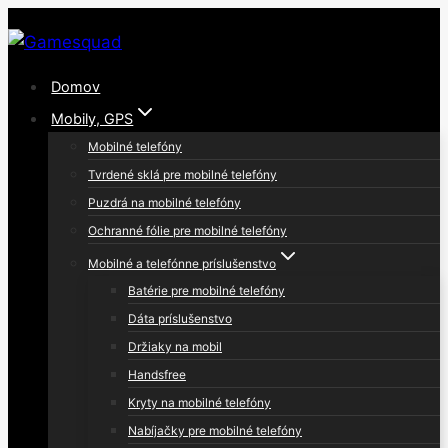
Skip
to
content
Domov
Mobily, GPS
Mobilné telefóny
Tvrdené sklá pre mobilné telefóny
Puzdrá na mobilné telefóny
Ochranné fólie pre mobilné telefóny
Mobilné a telefónne príslušenstvo
Batérie pre mobilné telefóny
Dáta príslušenstvo
Držiaky na mobil
Handsfree
Kryty na mobilné telefóny
Nabíjačky pre mobilné telefóny