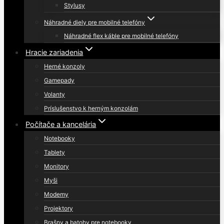
Stylusy
Náhradné diely pre mobilné telefóny
Náhradné flex káble pre mobilné telefóny
Hracie zariadenia
Herné konzoly
Gamepady
Volanty
Príslušenstvo k herným konzolám
Počítače a kancelária
Notebooky
Tablety
Monitory
Myši
Modemy
Projektory
Brašny a batohy pre notebooky