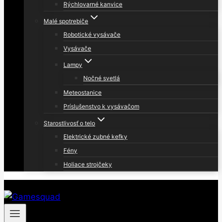
Rýchlovarné kanvice
Malé spotrebiče
Robotické vysávače
Vysávače
Lampy
Nočné svetlá
Meteostanice
Príslušenstvo k vysávačom
Starostlivosť o telo
Elektrické zubné kefky
Fény
Holiace strojčeky