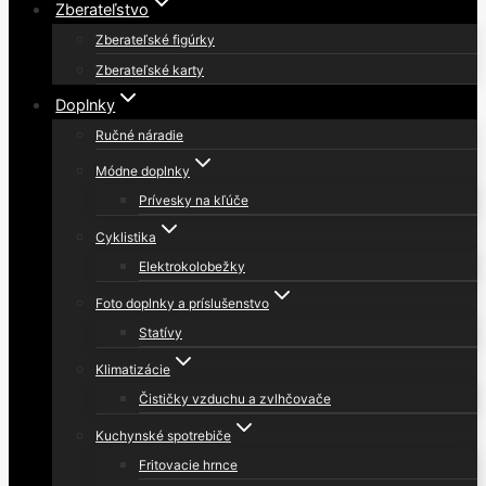
Zberateľstvo
Zberateľské figúrky
Zberateľské karty
Doplnky
Ručné náradie
Módne doplnky
Prívesky na kľúče
Cyklistika
Elektrokolobežky
Foto doplnky a príslušenstvo
Statívy
Klimatizácie
Čističky vzduchu a zvlhčovače
Kuchynské spotrebiče
Fritovacie hrnce