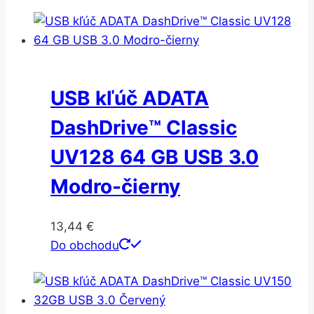
USB kľúč ADATA
DashDrive™ Classic
UV128 64 GB USB 3.0
Modro-čierny
13,44
€
Do obchodu