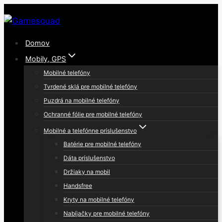
Skip
to
content
Domov
Mobily, GPS
Mobilné telefóny
Tvrdené sklá pre mobilné telefóny
Puzdrá na mobilné telefóny
Ochranné fólie pre mobilné telefóny
Mobilné a telefónne príslušenstvo
Batérie pre mobilné telefóny
Dáta príslušenstvo
Držiaky na mobil
Handsfree
Kryty na mobilné telefóny
Nabíjačky pre mobilné telefóny