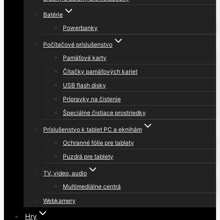
Batérie
Powerbanky
Počítačové príslušenstvo
Pamäťové karty
Čítačky pamäťových kariet
USB flash disky
Prípravky na čistenie
Špeciálne čistiace prostriedky
Príslušenstvo k tablet PC a eknihám
Ochranné fólie pre tablety
Puzdrá pre tablety
TV, video, audio
Multimediálne centrá
Webkamery
Hry