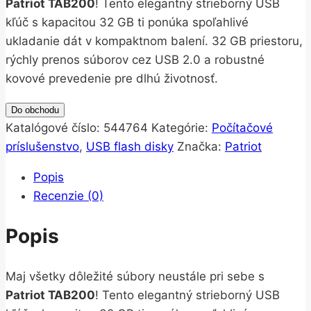
Patriot TAB200
! Tento elegantný strieborný USB
kľúč s kapacitou 32 GB ti ponúka spoľahlivé
ukladanie dát v kompaktnom balení. 32 GB priestoru,
rýchly prenos súborov cez USB 2.0 a robustné
kovové prevedenie pre dlhú životnosť.
Do obchodu
Katalógové číslo:
544764
Kategórie:
Počítačové
príslušenstvo
,
USB flash disky
Značka:
Patriot
Popis
Recenzie (0)
Popis
Maj všetky dôležité súbory neustále pri sebe s
Patriot TAB200
! Tento elegantný strieborný USB