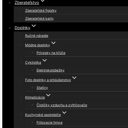
Zberateľstvo
Zberateľské figúrky
Zberateľské karty
Doplnky
Ručné náradie
Módne doplnky
Prívesky na kľúče
Cyklistika
Elektrokolobežky
Foto doplnky a príslušenstvo
Statívy
Klimatizácie
Čističky vzduchu a zvlhčovače
Kuchynské spotrebiče
Fritovacie hrnce