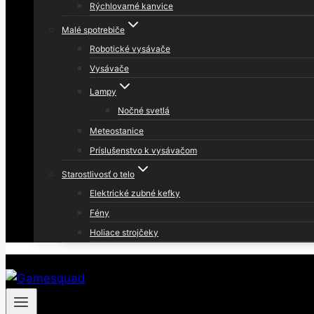
Rýchlovarné kanvice
Malé spotrebiče
Robotické vysávače
Vysávače
Lampy
Nočné svetlá
Meteostanice
Príslušenstvo k vysávačom
Starostlivosť o telo
Elektrické zubné kefky
Fény
Holiace strojčeky