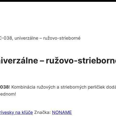
C-038, univerzálne – ružovo-strieborné
iverzálne – ružovo-strieborn
-038
! Kombinácia ružových a strieborných perličiek dod
 jednom!
rívesky na kľúče
Značka:
NONAME