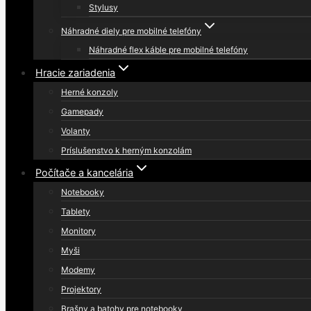
Stylusy
Náhradné diely pre mobilné telefóny
Náhradné flex káble pre mobilné telefóny
Hracie zariadenia
Herné konzoly
Gamepady
Volanty
Príslušenstvo k herným konzolám
Počítače a kancelária
Notebooky
Tablety
Monitory
Myši
Modemy
Projektory
Brašny a batohy pre notebooky