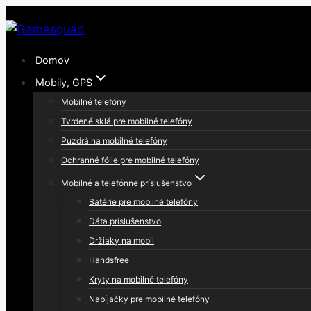
Skip
to
content
Domov
Mobily, GPS
Mobilné telefóny
Tvrdené sklá pre mobilné telefóny
Puzdrá na mobilné telefóny
Ochranné fólie pre mobilné telefóny
Mobilné a telefónne príslušenstvo
Batérie pre mobilné telefóny
Dáta príslušenstvo
Držiaky na mobil
Handsfree
Kryty na mobilné telefóny
Nabíjačky pre mobilné telefóny