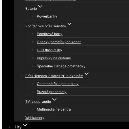
Batérie
Powerbanky
Počítačové príslušenstvo
Pamäťové karty
Čítačky pamäťových kariet
USB flash disky
Prípravky na čistenie
Špeciálne čistiace prostriedky
Príslušenstvo k tablet PC a eknihám
Ochranné fólie pre tablety
Puzdrá pre tablety
TV, video, audio
Multimediálne centrá
Webkamery
Hry