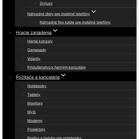
Stylusy
Náhradné diely pre mobilné telefóny
Náhradné flex káble pre mobilné telefóny
Hracie zariadenia
Herné konzoly
Gamepady
Volanty
Príslušenstvo k herným konzolám
Počítače a kancelária
Notebooky
Tablety
Monitory
Myši
Modemy
Projektory
Brašny a batohy pre notebooky