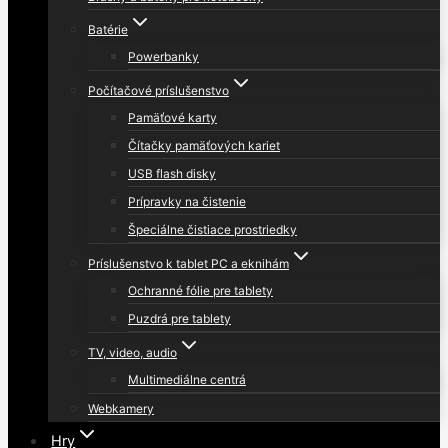
Batérie
Powerbanky
Počítačové príslušenstvo
Pamäťové karty
Čítačky pamäťových kariet
USB flash disky
Prípravky na čistenie
Špeciálne čistiace prostriedky
Príslušenstvo k tablet PC a eknihám
Ochranné fólie pre tablety
Puzdrá pre tablety
TV, video, audio
Multimediálne centrá
Webkamery
Hry