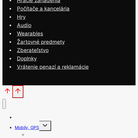
Hracie zariadenia
Počítače a kancelária
Hry
Audio
Wearables
Žartovné predmety
Zberateľstvo
Doplnky
Vrátenie penazí a reklamácie
Domov
Toggle
Mobily, GPS
child
menu
Mobilné telefóny