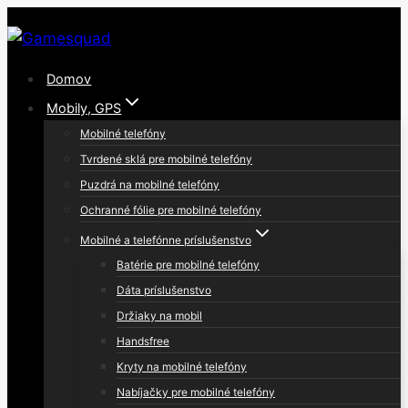
Skip
to
content
Domov
Mobily, GPS
Mobilné telefóny
Tvrdené sklá pre mobilné telefóny
Puzdrá na mobilné telefóny
Ochranné fólie pre mobilné telefóny
Mobilné a telefónne príslušenstvo
Batérie pre mobilné telefóny
Dáta príslušenstvo
Držiaky na mobil
Handsfree
Kryty na mobilné telefóny
Nabíjačky pre mobilné telefóny