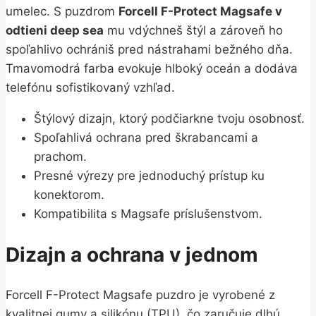
umelec. S puzdrom
Forcell F-Protect Magsafe v
odtieni deep sea
mu vdýchneš štýl a zároveň ho
spoľahlivo ochrániš pred nástrahami bežného dňa.
Tmavomodrá farba evokuje hlboký oceán a dodáva
telefónu sofistikovaný vzhľad.
Štýlový dizajn, ktorý podčiarkne tvoju osobnosť.
Spoľahlivá ochrana pred škrabancami a
prachom.
Presné výrezy pre jednoduchý prístup ku
konektorom.
Kompatibilita s Magsafe príslušenstvom.
Dizajn a ochrana v jednom
Forcell F-Protect Magsafe puzdro je vyrobené z
kvalitnej gumy a silikónu (TPU), čo zaručuje dlhú