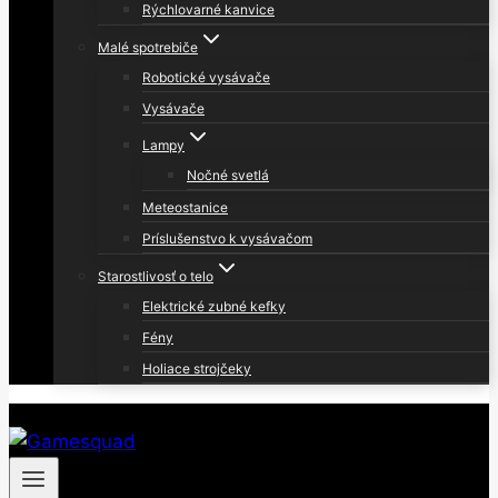
Rýchlovarné kanvice
Malé spotrebiče
Robotické vysávače
Vysávače
Lampy
Nočné svetlá
Meteostanice
Príslušenstvo k vysávačom
Starostlivosť o telo
Elektrické zubné kefky
Fény
Holiace strojčeky