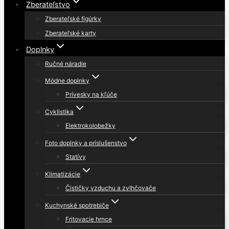
Zberateľstvo
Zberateľské figúrky
Zberateľské karty
Doplnky
Ručné náradie
Módne doplnky
Prívesky na kľúče
Cyklistika
Elektrokolobežky
Foto doplnky a príslušenstvo
Statívy
Klimatizácie
Čističky vzduchu a zvlhčovače
Kuchynské spotrebiče
Fritovacie hrnce