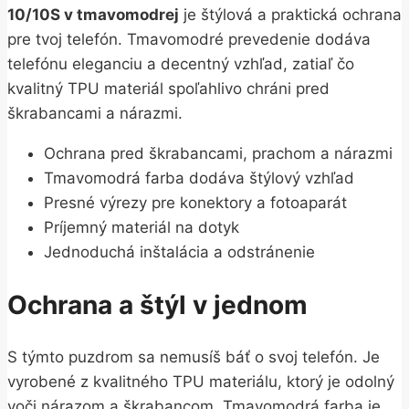
10/10S v tmavomodrej
je štýlová a praktická ochrana
pre tvoj telefón. Tmavomodré prevedenie dodáva
telefónu eleganciu a decentný vzhľad, zatiaľ čo
kvalitný TPU materiál spoľahlivo chráni pred
škrabancami a nárazmi.
Ochrana pred škrabancami, prachom a nárazmi
Tmavomodrá farba dodáva štýlový vzhľad
Presné výrezy pre konektory a fotoaparát
Príjemný materiál na dotyk
Jednoduchá inštalácia a odstránenie
Ochrana a štýl v jednom
S týmto puzdrom sa nemusíš báť o svoj telefón. Je
vyrobené z kvalitného TPU materiálu, ktorý je odolný
voči nárazom a škrabancom. Tmavomodrá farba je