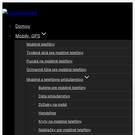
Skip
to
content
Domov
Mobily, GPS
Mobilné telefóny
Tvrdené sklá pre mobilné telefóny
Puzdrá na mobilné telefóny
Ochranné fólie pre mobilné telefóny
Mobilné a telefónne príslušenstvo
Batérie pre mobilné telefóny
Dáta príslušenstvo
Držiaky na mobil
Handsfree
Kryty na mobilné telefóny
Nabíjačky pre mobilné telefóny