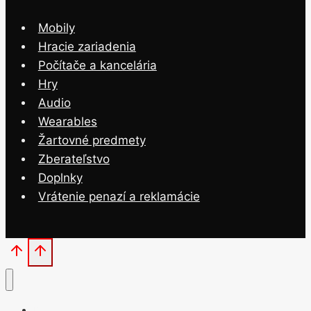
Mobily
Hracie zariadenia
Počítače a kancelária
Hry
Audio
Wearables
Žartovné predmety
Zberateľstvo
Doplnky
Vrátenie penazí a reklamácie
Domov