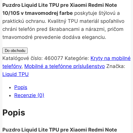
Puzdro Liquid Lite TPU pre Xiaomi Redmi Note
10/10S v tmavomodrej farbe
poskytuje štýlovú a
praktickú ochranu. Kvalitný TPU materiál spoľahlivo
chráni telefón pred škrabancami a nárazmi, pričom
tmavomodré prevedenie dodáva eleganciu.
Do obchodu
Katalógové číslo:
460077
Kategórie:
Kryty na mobilné
telefóny
,
Mobilné a telefónne príslušenstvo
Značka:
Liquid TPU
Popis
Recenzie (0)
Popis
Puzdro Liquid Lite TPU pre Xiaomi Redmi Note