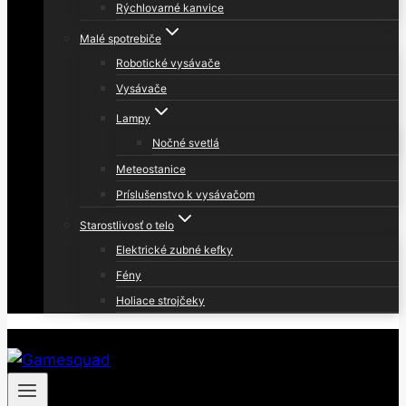
Rýchlovarné kanvice
Malé spotrebiče
Robotické vysávače
Vysávače
Lampy
Nočné svetlá
Meteostanice
Príslušenstvo k vysávačom
Starostlivosť o telo
Elektrické zubné kefky
Fény
Holiace strojčeky