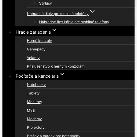
Stylusy
Náhradné diely pre mobilné telefóny
Náhradné flex káble pre mobilné telefóny
Hracie zariadenia
Herné konzoly
Gamepady
Volanty
Príslušenstvo k herným konzolám
Počítače a kancelária
Notebooky
Tablety
Monitory
Myši
Modemy
Projektory
Brašny a batohy pre notebooky