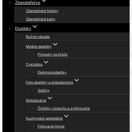
Zberateľstvo
Zberateľské figúrky
Zberateľské karty
Doplnky
Ručné náradie
Módne doplnky
Prívesky na kľúče
Cyklistika
Elektrokolobežky
Foto doplnky a príslušenstvo
Statívy
Klimatizácie
Čističky vzduchu a zvlhčovače
Kuchynské spotrebiče
Fritovacie hrnce