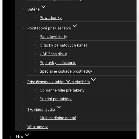
Batérie
Powerbanky
Počítačové príslušenstvo
Pamäťové karty
Čítačky pamäťových kariet
USB flash disky
Prípravky na čistenie
Špeciálne čistiace prostriedky
Príslušenstvo k tablet PC a eknihám
Ochranné fólie pre tablety
Puzdrá pre tablety
TV, video, audio
Multimediálne centrá
Webkamery
Hry