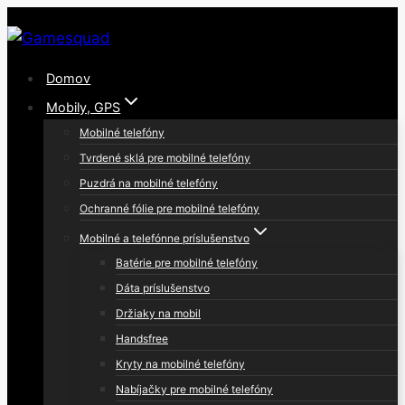
Skip
to
content
Domov
Mobily, GPS
Mobilné telefóny
Tvrdené sklá pre mobilné telefóny
Puzdrá na mobilné telefóny
Ochranné fólie pre mobilné telefóny
Mobilné a telefónne príslušenstvo
Batérie pre mobilné telefóny
Dáta príslušenstvo
Držiaky na mobil
Handsfree
Kryty na mobilné telefóny
Nabíjačky pre mobilné telefóny