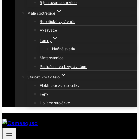
Rýchlovarné kanvice
Malé spotrebiče
Robotické vysávače
Vysávače
Lampy
Nočné svetlá
Meteostanice
Príslušenstvo k vysávačom
Starostlivosť o telo
Elektrické zubné kefky
Fény
Holiace strojčeky