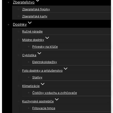
Zberateľstvo
Zberateľské figúrky
Zberateľské karty
Doplnky
Ručné náradie
Módne doplnky
Prívesky na kľúče
Cyklistika
Elektrokolobežky
Foto doplnky a príslušenstvo
Statívy
Klimatizácie
Čističky vzduchu a zvlhčovače
Kuchynské spotrebiče
Fritovacie hrnce