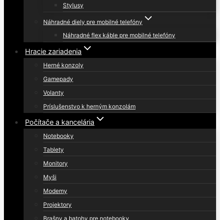
Stylusy
Náhradné diely pre mobilné telefóny
Náhradné flex káble pre mobilné telefóny
Hracie zariadenia
Herné konzoly
Gamepady
Volanty
Príslušenstvo k herným konzolám
Počítače a kancelária
Notebooky
Tablety
Monitory
Myši
Modemy
Projektory
Brašny a batohy pre notebooky