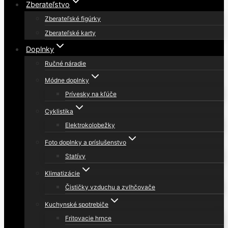
Zberateľstvo
Zberateľské figúrky
Zberateľské karty
Doplnky
Ručné náradie
Módne doplnky
Prívesky na kľúče
Cyklistika
Elektrokolobežky
Foto doplnky a príslušenstvo
Statívy
Klimatizácie
Čističky vzduchu a zvlhčovače
Kuchynské spotrebiče
Fritovacie hrnce