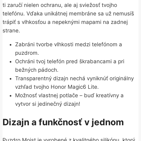
ti zaručí nielen ochranu, ale aj sviežosť tvojho
telefónu. Vďaka unikátnej membráne sa už nemusíš
trápiť s vlhkosťou a nepeknými mapami na zadnej
strane.
Zabráni tvorbe vlhkosti medzi telefónom a
puzdrom.
Ochráni tvoj telefón pred škrabancami a pri
bežných pádoch.
Transparentný dizajn nechá vyniknúť originálny
vzhľad tvojho Honor Magic6 Lite.
Možnosť vlastnej potlače – buď kreatívny a
vytvor si jedinečný dizajn!
Dizajn a funkčnosť v jednom
Puzdro Moist je vyrobené z kvalitného silikónu, ktorý