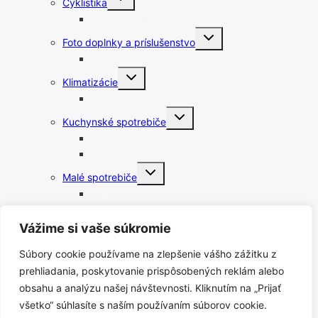
Cyklistika
child
menu
Elektrokolobežky
Toggle
Foto doplnky a príslušenstvo
child
menu
Statívy
Toggle
Klimatizácie
child
menu
Čističky vzduchu a zvlhčovače
Toggle
Kuchynské spotrebiče
child
menu
Fritovacie hrnce
Rýchlovarné kanvice
Toggle
Malé spotrebiče
child
menu
Robotické vysávače
Vysávače
Toggle
Vážime si vaše súkromie
Lampy
child
menu
Nočné svetlá
Súbory cookie používame na zlepšenie vášho zážitku z
Meteostanice
prehliadania, poskytovanie prispôsobených reklám alebo
Príslušenstvo k vysávačom
obsahu a analýzu našej návštevnosti. Kliknutím na „Prijať
Toggle
Starostlivosť o telo
všetko“ súhlasíte s naším používaním súborov cookie.
child
menu