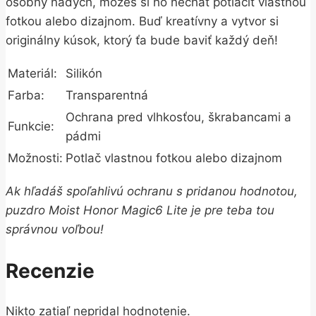
osobný nádych, môžeš si ho nechať potlačiť vlastnou
fotkou alebo dizajnom. Buď kreatívny a vytvor si
originálny kúsok, ktorý ťa bude baviť každý deň!
Materiál:
Silikón
Farba:
Transparentná
Ochrana pred vlhkosťou, škrabancami a
Funkcie:
pádmi
Možnosti:
Potlač vlastnou fotkou alebo dizajnom
Ak hľadáš spoľahlivú ochranu s pridanou hodnotou,
puzdro Moist Honor Magic6 Lite je pre teba tou
správnou voľbou!
Recenzie
Nikto zatiaľ nepridal hodnotenie.