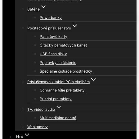
Batérie
Powerbanky
Počítačové príslušenstvo
Pamäťové karty
Čítačky pamäťových kariet
USB flash disky
Prípravky na čistenie
Špeciálne čistiace prostriedky
Príslušenstvo k tablet PC a eknihám
Ochranné fólie pre tablety
Puzdrá pre tablety
TV, video, audio
Multimediálne centrá
Webkamery
Hry