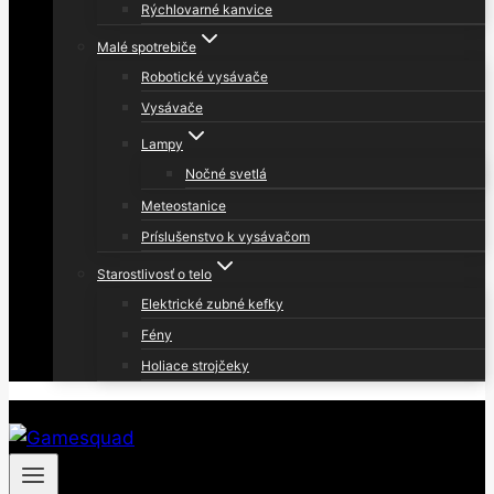
Rýchlovarné kanvice
Malé spotrebiče
Robotické vysávače
Vysávače
Lampy
Nočné svetlá
Meteostanice
Príslušenstvo k vysávačom
Starostlivosť o telo
Elektrické zubné kefky
Fény
Holiace strojčeky