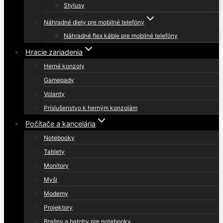
Stylusy
Náhradné diely pre mobilné telefóny
Náhradné flex káble pre mobilné telefóny
Hracie zariadenia
Herné konzoly
Gamepady
Volanty
Príslušenstvo k herným konzolám
Počítače a kancelária
Notebooky
Tablety
Monitory
Myši
Modemy
Projektory
Brašny a batohy pre notebooky