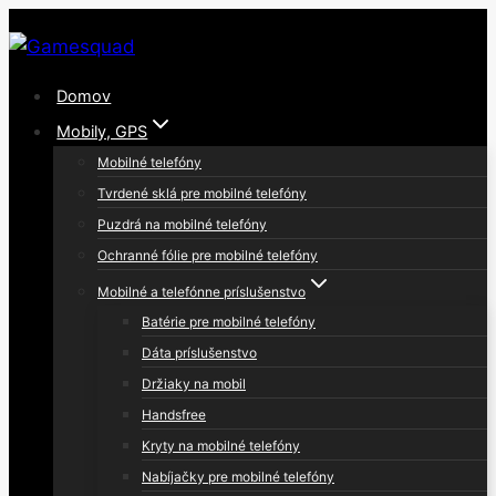
Skip
to
content
Domov
Mobily, GPS
Mobilné telefóny
Tvrdené sklá pre mobilné telefóny
Puzdrá na mobilné telefóny
Ochranné fólie pre mobilné telefóny
Mobilné a telefónne príslušenstvo
Batérie pre mobilné telefóny
Dáta príslušenstvo
Držiaky na mobil
Handsfree
Kryty na mobilné telefóny
Nabíjačky pre mobilné telefóny