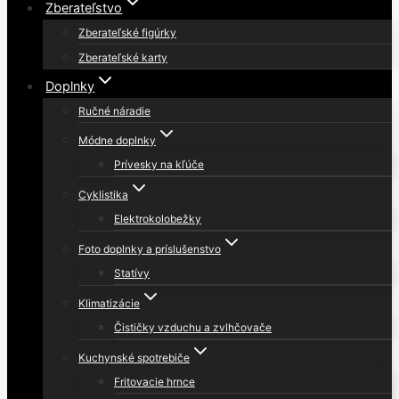
Zberateľstvo
Zberateľské figúrky
Zberateľské karty
Doplnky
Ručné náradie
Módne doplnky
Prívesky na kľúče
Cyklistika
Elektrokolobežky
Foto doplnky a príslušenstvo
Statívy
Klimatizácie
Čističky vzduchu a zvlhčovače
Kuchynské spotrebiče
Fritovacie hrnce