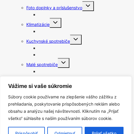
Toggle
Foto doplnky a príslušenstvo
child
menu
Statívy
Toggle
Klimatizácie
child
menu
Čističky vzduchu a zvlhčovače
Toggle
Kuchynské spotrebiče
child
menu
Fritovacie hrnce
Rýchlovarné kanvice
Toggle
Malé spotrebiče
child
menu
Robotické vysávače
Vysávače
Toggle
Vážime si vaše súkromie
Lampy
child
menu
Nočné svetlá
Súbory cookie používame na zlepšenie vášho zážitku z
Meteostanice
prehliadania, poskytovanie prispôsobených reklám alebo
Príslušenstvo k vysávačom
obsahu a analýzu našej návštevnosti. Kliknutím na „Prijať
Toggle
Starostlivosť o telo
všetko“ súhlasíte s naším používaním súborov cookie.
child
menu
Elektrické zubné kefky
Fény
Prispôsobiť
Odmietnuť
Prijať všetko