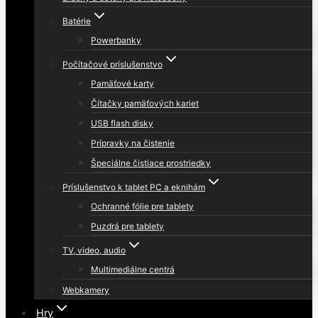
Batérie
Powerbanky
Počítačové príslušenstvo
Pamäťové karty
Čítačky pamäťových kariet
USB flash disky
Prípravky na čistenie
Špeciálne čistiace prostriedky
Príslušenstvo k tablet PC a eknihám
Ochranné fólie pre tablety
Puzdrá pre tablety
TV, video, audio
Multimediálne centrá
Webkamery
Hry