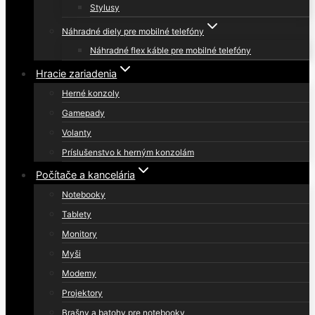
Stylusy
Náhradné diely pre mobilné telefóny
Náhradné flex káble pre mobilné telefóny
Hracie zariadenia
Herné konzoly
Gamepady
Volanty
Príslušenstvo k herným konzolám
Počítače a kancelária
Notebooky
Tablety
Monitory
Myši
Modemy
Projektory
Brašny a batohy pre notebooky