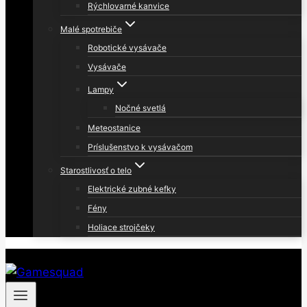
Rýchlovarné kanvice
Malé spotrebiče
Robotické vysávače
Vysávače
Lampy
Nočné svetlá
Meteostanice
Príslušenstvo k vysávačom
Starostlivosť o telo
Elektrické zubné kefky
Fény
Holiace strojčeky