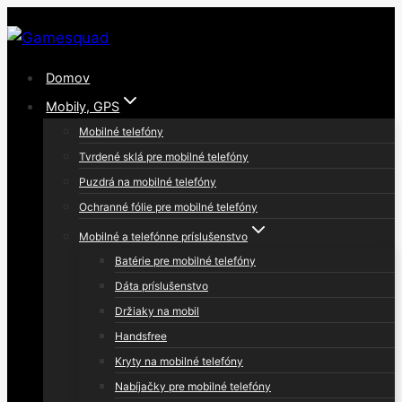
Skip
to
content
Domov
Mobily, GPS
Mobilné telefóny
Tvrdené sklá pre mobilné telefóny
Puzdrá na mobilné telefóny
Ochranné fólie pre mobilné telefóny
Mobilné a telefónne príslušenstvo
Batérie pre mobilné telefóny
Dáta príslušenstvo
Držiaky na mobil
Handsfree
Kryty na mobilné telefóny
Nabíjačky pre mobilné telefóny