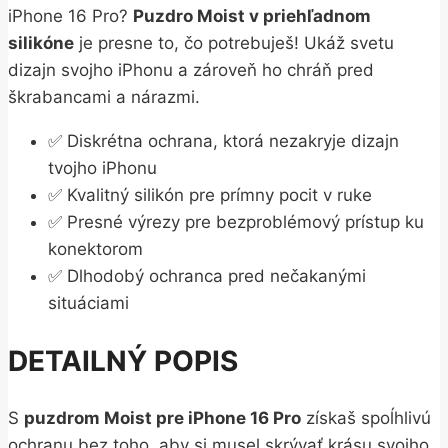
iPhone 16 Pro?
Puzdro Moist v priehľadnom
silikóne
je presne to, čo potrebuješ! Ukáž svetu
dizajn svojho iPhonu a zároveň ho chráň pred
škrabancami a nárazmi.
✅ Diskrétna ochrana, ktorá nezakryje dizajn
tvojho iPhonu
✅ Kvalitný silikón pre prímny pocit v ruke
✅ Presné výrezy pre bezproblémový prístup ku
konektorom
✅ Dlhodobý ochranca pred nečakanými
situáciami
DETAILNÝ POPIS
S
puzdrom Moist pre iPhone 16 Pro
získaš spoĺhlivú
ochranu bez toho, aby si musel skrývať krásu svojho