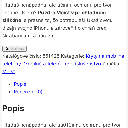
Hľadáš nenápadnú, ale účinnú ochranu pre tvoj
iPhone 16 Pro?
Puzdro Moist v priehľadnom
silikóne
je presne to, čo potrebuješ! Ukáž svetu
dizajn svojho iPhonu a zároveň ho chráň pred
škrabancami a nárazmi.
Do obchodu
Katalógové číslo:
551425
Kategórie:
Kryty na mobilné
telefóny
,
Mobilné a telefónne príslušenstvo
Značka:
Moist
Popis
Recenzie (0)
Popis
Hľadáš nenápadnú, ale úu010innú ochranu pre tvoj