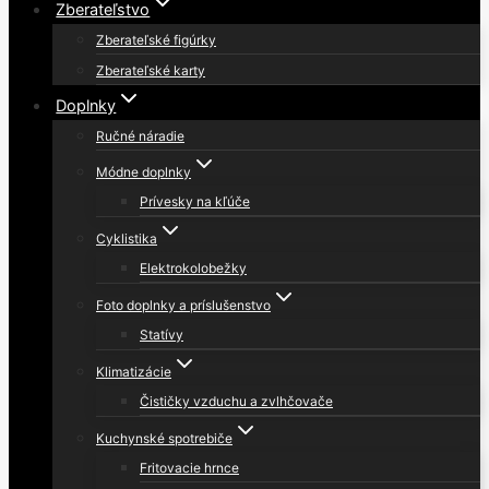
Zberateľstvo
Zberateľské figúrky
Zberateľské karty
Doplnky
Ručné náradie
Módne doplnky
Prívesky na kľúče
Cyklistika
Elektrokolobežky
Foto doplnky a príslušenstvo
Statívy
Klimatizácie
Čističky vzduchu a zvlhčovače
Kuchynské spotrebiče
Fritovacie hrnce