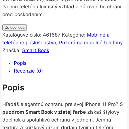
tvojmu telefónu luxusný vzhľad a zároveň ho chráni
pred poškodením.
Do obchodu
Katalógové číslo:
461687
Kategórie:
Mobilné a
telefónne príslušenstvo
,
Puzdrá na mobilné telefóny
Značka:
Smart Book
Popis
Recenzie (0)
Popis
Hľadáš elegantnú ochranu pre svoj iPhone 11 Pro? S
puzdrom Smart Book v zlatej farbe
získaš štýlový
doplnok a spoľahlivú ochranu v jednom. Jemná
textúra a knižkový dizajn dodajú tvojmu telefónu