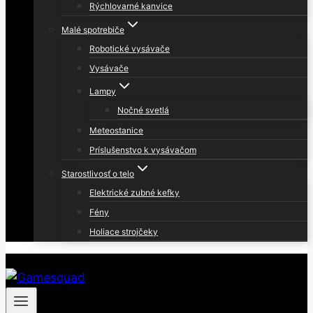
Rýchlovarné kanvice
Malé spotrebiče
Robotické vysávače
Vysávače
Lampy
Nočné svetlá
Meteostanice
Príslušenstvo k vysávačom
Starostlivosť o telo
Elektrické zubné kefky
Fény
Holiace strojčeky