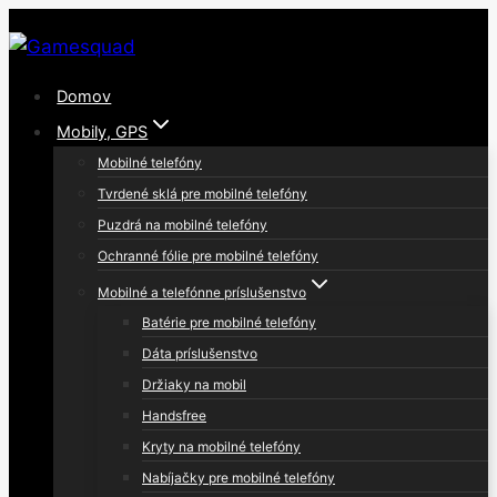
Skip
to
content
Domov
Mobily, GPS
Mobilné telefóny
Tvrdené sklá pre mobilné telefóny
Puzdrá na mobilné telefóny
Ochranné fólie pre mobilné telefóny
Mobilné a telefónne príslušenstvo
Batérie pre mobilné telefóny
Dáta príslušenstvo
Držiaky na mobil
Handsfree
Kryty na mobilné telefóny
Nabíjačky pre mobilné telefóny