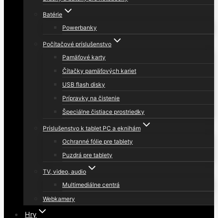
Batérie
Powerbanky
Počítačové príslušenstvo
Pamäťové karty
Čítačky pamäťových kariet
USB flash disky
Prípravky na čistenie
Špeciálne čistiace prostriedky
Príslušenstvo k tablet PC a eknihám
Ochranné fólie pre tablety
Puzdrá pre tablety
TV, video, audio
Multimediálne centrá
Webkamery
Hry