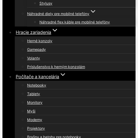
Stylusy
Náhradné diely pre mobilné telefóny
Náhradné flex káble pre mobilné telefóny
Hracie zariadenia
Herné konzoly
Gamepady
Volanty
Príslušenstvo k herným konzolám
Počítače a kancelária
Notebooky
Tablety
Monitory
Myši
Modemy
Projektory
Brašny a batohy pre notebooky