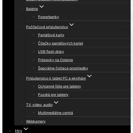
Batérie
Powerbanky
Počítačové príslušenstvo
Pamäťové karty
Čítačky pamäťových kariet
USB flash disky
Prípravky na čistenie
Špeciálne čistiace prostriedky
Príslušenstvo k tablet PC a eknihám
Ochranné fólie pre tablety
Puzdrá pre tablety
TV, video, audio
Multimediálne centrá
Webkamery
Hry