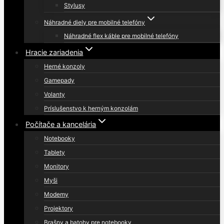
Stylusy
Náhradné diely pre mobilné telefóny
Náhradné flex káble pre mobilné telefóny
Hracie zariadenia
Herné konzoly
Gamepady
Volanty
Príslušenstvo k herným konzolám
Počítače a kancelária
Notebooky
Tablety
Monitory
Myši
Modemy
Projektory
Brašny a batohy pre notebooky