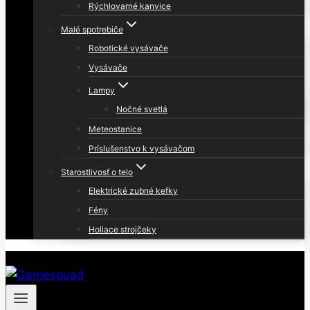
Rýchlovarné kanvice
Malé spotrebiče
Robotické vysávače
Vysávače
Lampy
Nočné svetlá
Meteostanice
Príslušenstvo k vysávačom
Starostlivosť o telo
Elektrické zubné kefky
Fény
Holiace strojčeky