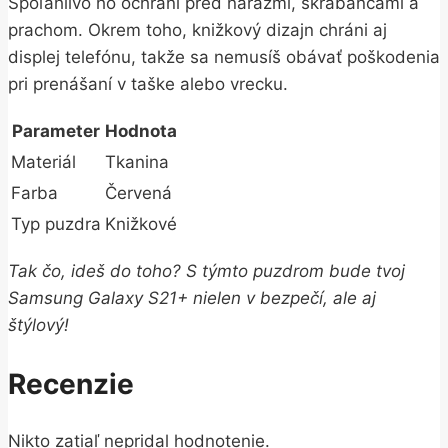
Spoľahlivo ho ochráni pred nárazmi, škrabancami a
prachom. Okrem toho, knižkový dizajn chráni aj
displej telefónu, takže sa nemusíš obávať poškodenia
pri prenášaní v taške alebo vrecku.
Parameter
Hodnota
Materiál
Tkanina
Farba
Červená
Typ puzdra
Knižkové
Tak čo, ideš do toho? S týmto puzdrom bude tvoj
Samsung Galaxy S21+ nielen v bezpečí, ale aj
štýlový!
Recenzie
Nikto zatiaľ nepridal hodnotenie.