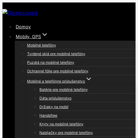
Skip
to
content
Domov
Mobily, GPS
Mobilné telefóny
Tvrdené sklá pre mobilné telefóny
Puzdrá na mobilné telefóny
Ochranné fólie pre mobilné telefóny
Mobilné a telefónne príslušenstvo
Batérie pre mobilné telefóny
Dáta príslušenstvo
Držiaky na mobil
Handsfree
Kryty na mobilné telefóny
Nabíjačky pre mobilné telefóny