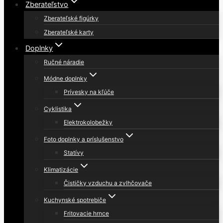
Zberateľstvo
Zberateľské figúrky
Zberateľské karty
Doplnky
Ručné náradie
Módne doplnky
Prívesky na kľúče
Cyklistika
Elektrokolobežky
Foto doplnky a príslušenstvo
Statívy
Klimatizácie
Čističky vzduchu a zvlhčovače
Kuchynské spotrebiče
Fritovacie hrnce