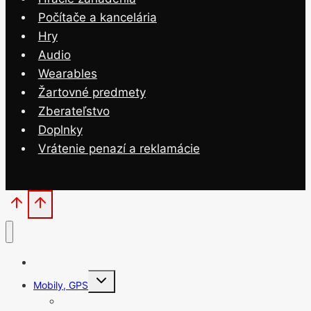
Počítače a kancelária
Hry
Audio
Wearables
Žartovné predmety
Zberateľstvo
Doplnky
Vrátenie penazí a reklamácie
Domov
Toggle
Mobily, GPS
child
menu
Mobilné telefóny