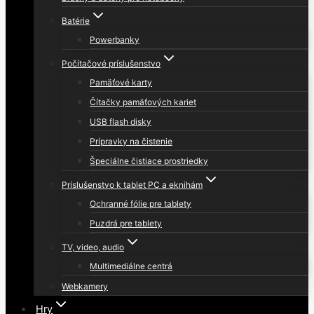
Batérie
Powerbanky
Počítačové príslušenstvo
Pamäťové karty
Čítačky pamäťových kariet
USB flash disky
Prípravky na čistenie
Špeciálne čistiace prostriedky
Príslušenstvo k tablet PC a eknihám
Ochranné fólie pre tablety
Puzdrá pre tablety
TV, video, audio
Multimediálne centrá
Webkamery
Hry