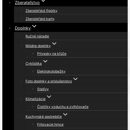
Zberateľstvo
Zberateľské figúrky
Zberateľské karty
Doplnky
Ručné náradie
Módne doplnky
Prívesky na kľúče
Cyklistika
Elektrokolobežky
Foto doplnky a príslušenstvo
Statívy
Klimatizácie
Čističky vzduchu a zvlhčovače
Kuchynské spotrebiče
Fritovacie hrnce