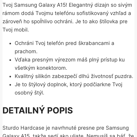
Tvoj Samsung Galaxy A15! Elegantný dizajn so sivým
rámom dodá Tvojmu telefónu sofistikovaný vzhľad a
zároveň ho spoĺhlivo ochráni. Je to ako štílovka pre
Tvoj mobil.
Ochráni Tvoj telefón pred škrabancami a
prachom.
Vďaka presným výrezom máš plný prístup ku
všetkým konektorom.
Kvalitný silikón zabezpečí dlhú životnosť puzdra.
Je to štýlový doplnok, ktorý podčiarkne Tvoj
osobný štýl.
DETAILNÝ POPIS
Sturdo Hardcase je navrhnuté presne pre Samsung
Galaxy A15, takže sedí ako uliate. Nemusíš sa báť, že