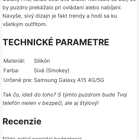
by puzdro prekážalo pri ovládaní alebo nabíjaní.
Navyše, sivý dizajn je fakt trendy a hodí sa ku
všetkým outfitom.
TECHNICKÉ PARAMETRE
Materiál:
Silikón
Farba:
Sivá (Smokey)
Určené pre:
Samsung Galaxy A15 4G/5G
Tak čo, ideš do toho? S týmto puzdrom bude Tvoj
telefón nielen v bezpečí, ale aj štýlový!
Recenzie
Nikto zatiaľ nepridal hodnotenie.