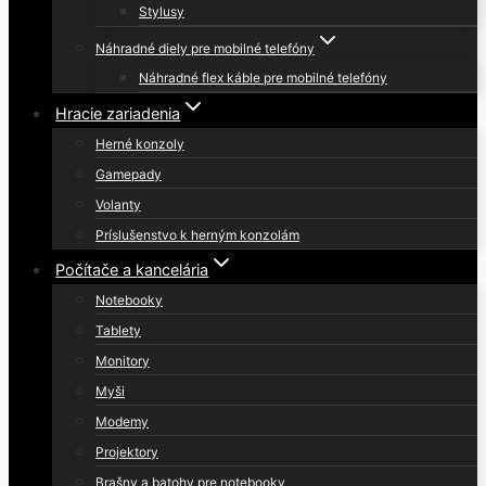
Stylusy
Náhradné diely pre mobilné telefóny
Náhradné flex káble pre mobilné telefóny
Hracie zariadenia
Herné konzoly
Gamepady
Volanty
Príslušenstvo k herným konzolám
Počítače a kancelária
Notebooky
Tablety
Monitory
Myši
Modemy
Projektory
Brašny a batohy pre notebooky