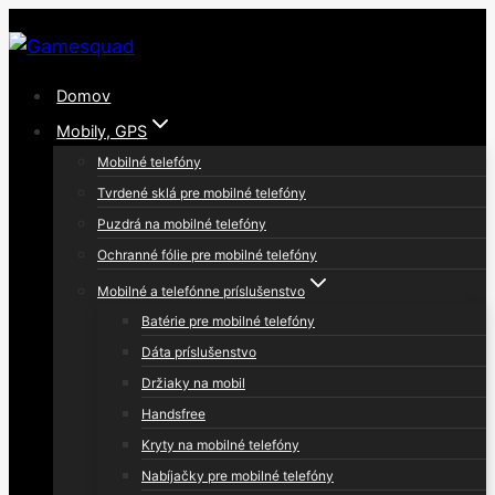
Skip
to
content
Domov
Mobily, GPS
Mobilné telefóny
Tvrdené sklá pre mobilné telefóny
Puzdrá na mobilné telefóny
Ochranné fólie pre mobilné telefóny
Mobilné a telefónne príslušenstvo
Batérie pre mobilné telefóny
Dáta príslušenstvo
Držiaky na mobil
Handsfree
Kryty na mobilné telefóny
Nabíjačky pre mobilné telefóny