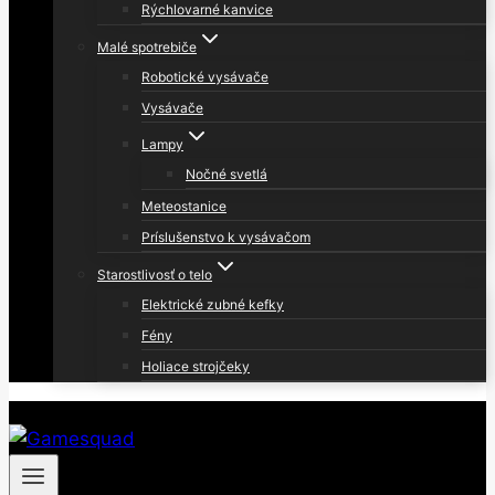
Rýchlovarné kanvice
Malé spotrebiče
Robotické vysávače
Vysávače
Lampy
Nočné svetlá
Meteostanice
Príslušenstvo k vysávačom
Starostlivosť o telo
Elektrické zubné kefky
Fény
Holiace strojčeky