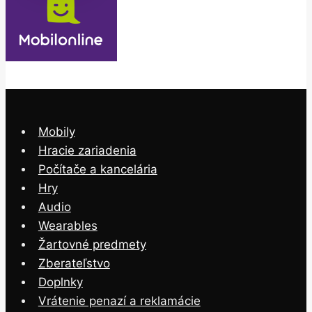
Mobily
Hracie zariadenia
Počítače a kancelária
Hry
Audio
Wearables
Žartovné predmety
Zberateľstvo
Doplnky
Vrátenie penazí a reklamácie