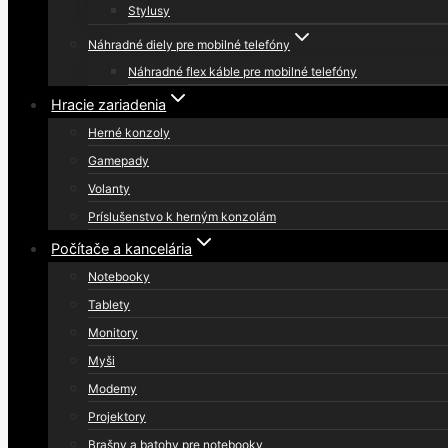
Stylusy
Náhradné diely pre mobilné telefóny
Náhradné flex káble pre mobilné telefóny
Hracie zariadenia
Herné konzoly
Gamepady
Volanty
Príslušenstvo k herným konzolám
Počítače a kancelária
Notebooky
Tablety
Monitory
Myši
Modemy
Projektory
Brašny a batohy pre notebooky