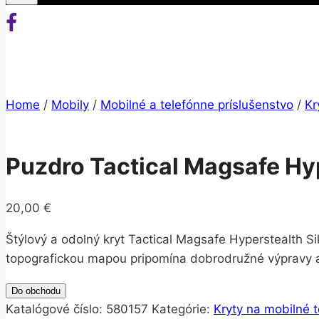
Home
/
Mobily
/
Mobilné a telefónne príslušenstvo
/
Kr
Puzdro Tactical Magsafe Hyp
20,00
€
Štýlový a odolný kryt Tactical Magsafe Hyperstealth S
topografickou mapou pripomína dobrodružné výpravy a k
Do obchodu
Katalógové číslo:
580157
Kategórie:
Kryty na mobilné t