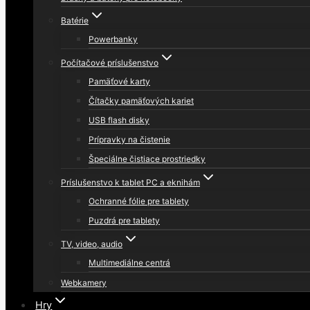
Batérie
Powerbanky
Počítačové príslušenstvo
Pamäťové karty
Čítačky pamäťových kariet
USB flash disky
Prípravky na čistenie
Špeciálne čistiace prostriedky
Príslušenstvo k tablet PC a eknihám
Ochranné fólie pre tablety
Puzdrá pre tablety
TV, video, audio
Multimediálne centrá
Webkamery
Hry