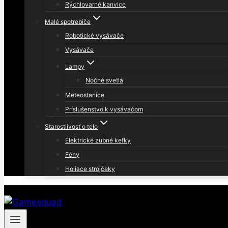
Rýchlovarné kanvice
Malé spotrebiče
Robotické vysávače
Vysávače
Lampy
Nočné svetlá
Meteostanice
Príslušenstvo k vysávačom
Starostlivosť o telo
Elektrické zubné kefky
Fény
Holiace strojčeky