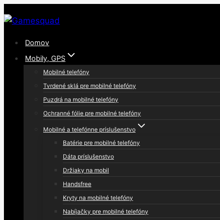
Skip
to
content
Domov
Mobily, GPS
Mobilné telefóny
Tvrdené sklá pre mobilné telefóny
Puzdrá na mobilné telefóny
Ochranné fólie pre mobilné telefóny
Mobilné a telefónne príslušenstvo
Batérie pre mobilné telefóny
Dáta príslušenstvo
Držiaky na mobil
Handsfree
Kryty na mobilné telefóny
Nabíjačky pre mobilné telefóny