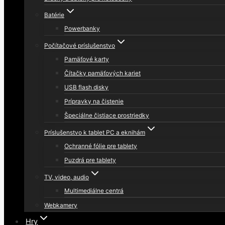
Batérie
Powerbanky
Počítačové príslušenstvo
Pamäťové karty
Čítačky pamäťových kariet
USB flash disky
Prípravky na čistenie
Špeciálne čistiace prostriedky
Príslušenstvo k tablet PC a eknihám
Ochranné fólie pre tablety
Puzdrá pre tablety
TV, video, audio
Multimediálne centrá
Webkamery
Hry