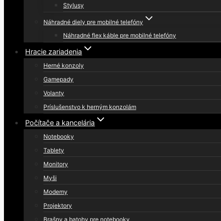
Stylusy
Náhradné diely pre mobilné telefóny
Náhradné flex káble pre mobilné telefóny
Hracie zariadenia
Herné konzoly
Gamepady
Volanty
Príslušenstvo k herným konzolám
Počítače a kancelária
Notebooky
Tablety
Monitory
Myši
Modemy
Projektory
Brašny a batohy pre notebooky