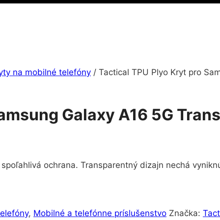
yty na mobilné telefóny
/
Tactical TPU Plyo Kryt pro S
 Samsung Galaxy A16 5G Tran
poľahlivá ochrana. Transparentný dizajn nechá vyniknúť
telefóny
,
Mobilné a telefónne príslušenstvo
Značka:
Tact