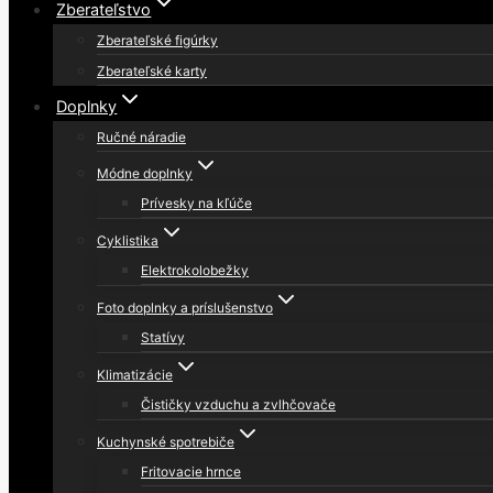
Zberateľstvo
Zberateľské figúrky
Zberateľské karty
Doplnky
Ručné náradie
Módne doplnky
Prívesky na kľúče
Cyklistika
Elektrokolobežky
Foto doplnky a príslušenstvo
Statívy
Klimatizácie
Čističky vzduchu a zvlhčovače
Kuchynské spotrebiče
Fritovacie hrnce