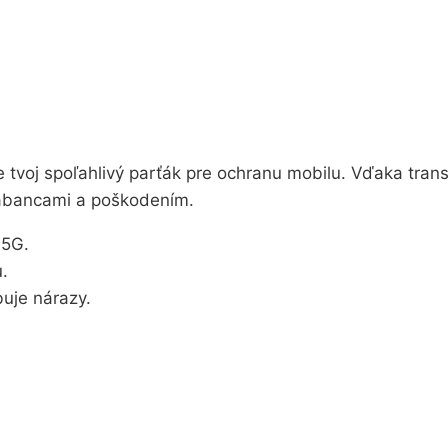
e tvoj spoľahlivý parťák pre ochranu mobilu. Vďaka tran
rabancami a poškodením.
 5G.
.
uje nárazy.