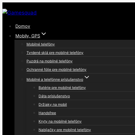
Skip
to
content
Domov
Mobily, GPS
Mobilné telefóny
Tvrdené sklá pre mobilné telefóny
Puzdrá na mobilné telefóny
Ochranné fólie pre mobilné telefóny
Mobilné a telefónne príslušenstvo
Batérie pre mobilné telefóny
Dáta príslušenstvo
Držiaky na mobil
Handsfree
Kryty na mobilné telefóny
Nabíjačky pre mobilné telefóny