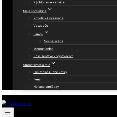
Rýchlovarné kanvice
Malé spotrebiče
Robotické vysávače
Vysávače
Lampy
Nočné svetlá
Meteostanice
Príslušenstvo k vysávačom
Starostlivosť o telo
Elektrické zubné kefky
Fény
Holiace strojčeky