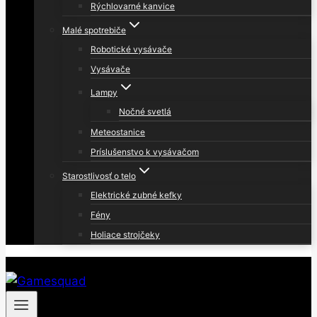
Rýchlovarné kanvice
Malé spotrebiče
Robotické vysávače
Vysávače
Lampy
Nočné svetlá
Meteostanice
Príslušenstvo k vysávačom
Starostlivosť o telo
Elektrické zubné kefky
Fény
Holiace strojčeky