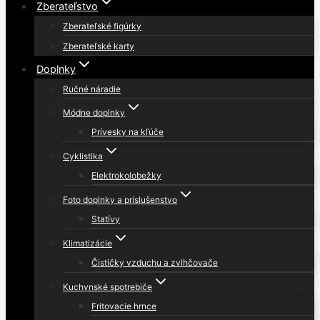
Zberateľstvo
Zberateľské figúrky
Zberateľské karty
Doplnky
Ručné náradie
Módne doplnky
Prívesky na kľúče
Cyklistika
Elektrokolobežky
Foto doplnky a príslušenstvo
Statívy
Klimatizácie
Čističky vzduchu a zvlhčovače
Kuchynské spotrebiče
Fritovacie hrnce