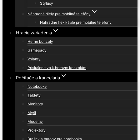
Stylusy
Náhradné diely pre mobilné telefóny
Náhradné flex káble pre mobilné telefóny
Hracie zariadenia
Herné konzoly
Gamepady
Volanty
Príslušenstvo k herným konzolám
Počítače a kancelária
Notebooky
Tablety
Monitory
Myši
Modemy
Projektory
Brašny a batohy pre notebooky