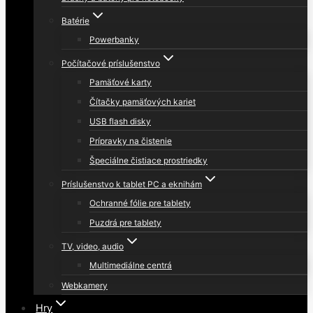
Batérie
Powerbanky
Počítačové príslušenstvo
Pamäťové karty
Čítačky pamäťových kariet
USB flash disky
Prípravky na čistenie
Špeciálne čistiace prostriedky
Príslušenstvo k tablet PC a eknihám
Ochranné fólie pre tablety
Puzdrá pre tablety
TV, video, audio
Multimediálne centrá
Webkamery
Hry