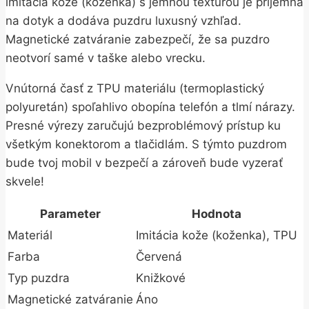
imitácia kože (koženka) s jemnou textúrou je príjemná
na dotyk a dodáva puzdru luxusný vzhľad.
Magnetické zatváranie zabezpečí, že sa puzdro
neotvorí samé v taške alebo vrecku.
Vnútorná časť z TPU materiálu (termoplastický
polyuretán) spoľahlivo obopína telefón a tlmí nárazy.
Presné výrezy zaručujú bezproblémový prístup ku
všetkým konektorom a tlačidlám. S týmto puzdrom
bude tvoj mobil v bezpečí a zároveň bude vyzerať
skvele!
Parameter
Hodnota
Materiál
Imitácia kože (koženka), TPU
Farba
Červená
Typ puzdra
Knižkové
Magnetické zatváranie
Áno