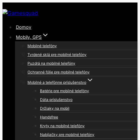
Skip
to
content
Domov
Mobily, GPS
Mobilné telefóny
Tvrdené sklá pre mobilné telefóny
Puzdrá na mobilné telefóny
Ochranné fólie pre mobilné telefóny
Mobilné a telefónne príslušenstvo
Batérie pre mobilné telefóny
Dáta príslušenstvo
Držiaky na mobil
Handsfree
Kryty na mobilné telefóny
Nabíjačky pre mobilné telefóny