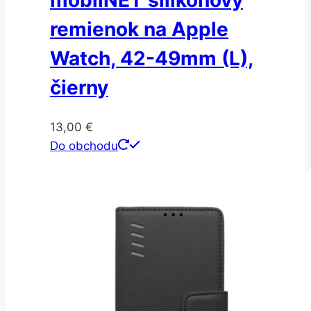
mobilNET silikónový
remienok na Apple
Watch, 42-49mm (L),
čierny
13,00
€
Do obchodu